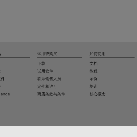
品
试用或购买
如何使用
下载
文档
k
试用软件
教程
软件
联系销售人员
示例
持
定价和许可
培训
change
商店条款与条件
核心概念