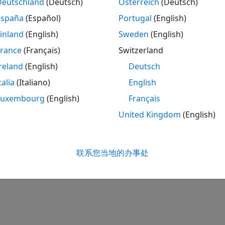
Deutschland
(Deutsch)
Österreich
(Deutsch)
España
(Español)
Portugal
(English)
inland
(English)
Sweden
(English)
France
(Français)
Switzerland
reland
(English)
Deutsch
talia
(Italiano)
English
Luxembourg
(English)
Français
United Kingdom
(English)
联系您当地的办事处