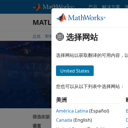
跳到内容
产品
解决方案
MATLAB 和 Simulink 活动
选择网站
总览
即将举办的活动
活动会议资料
往期线上研
选择网站以获取翻译的可用内容，
搜索
United States
查找活动来了解
您也可以从以下列表中选择网站：
美洲
América Latina
(Español)
筛选依据
搜索
Canada
(English)
语言