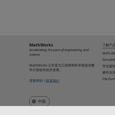
MathWorks
了解产
Accelerating the pace of engineering and
MATLAB
science
Simulin
MathWorks 公司是为工程师和科学家提供数
学生版
学计算软件的开发商。
硬件支
File Ex
需要帮助？
联系我们
选择网站
中国