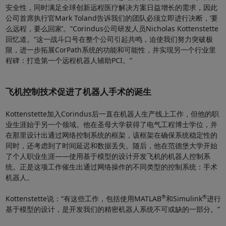
安全性，同时满足全球创新远程医疗解决方案日益增长的需求，因此
公司首席执行官Mark Toland告诉我们的团队必须立即进行决断，‘要
频
么远程，要么回家’。”Corindus公司研发人员Nicholas Kottenstette
回忆道。“这一战斗口号在整个公司引起共鸣，迫使我们努力突破极
限，进一步拓展CorPath系统的功能和可能性，并实现另一个行业里
程碑：打造第一个远程机器人辅助PCI。”
飞机控制技术促进了机器人手术的诞生
Kottenstette加入Corindus后一直在机器人生产线上工作，但他的职
业生涯始于另一个领域。他在圣母大学获得了电气工程博士学位，并
在那里设计出通过网络控制系统的框架，该框架在确保系统稳定性的
同时，还考虑到了时间延迟和数据丢失。随后，他在范德堡大学开始
了个人职业生涯——使用基于模型的设计开发飞机的机器人控制系
统。正是这项工作催生出通过网络操作的不同类型的控制系统：手术
机器人。
®
®
Kottenstette说：“有这些工作，包括使用MATLAB
和Simulink
进行
基于模型的设计，是开发我们的精密机器人系统不可或缺的一部分。”