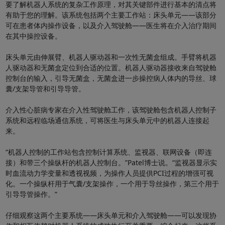
要了解机器人系统的复杂工作原理，对其关键部件进行基本的清点将
有助于您的理解。该系统包括两个主要工作站：床头单元——该部分
可在患者体内操作设备，以及介入驾驶舱——医生将在介入治疗期间
在其中操控设备。
床头单元由伸展臂、机器人驱动器和一次性无菌盒组成。手臂将机器
人驱动器和无菌盒定位到合适的位置。机器人驱动器接收来自驾驶舱
控制台的输入，引导无菌盒，无菌盒进一步操控病人体内的导丝、球
囊/支架导管和引导导管。
介入性心脏病专家在介入性驾驶舱工作，该驾驶舱包含机器人控制子
系统和远程临场通信系统，可将医生与床头单元中的机器人连接起
来。
“机器人控制的工作站包含控制计算系统、监视器、联网设备（即连
接）和带三个操纵杆的机器人控制台。”Patel博士说。“监视器显示实
时血流动力学变量和透视视频，为操作人员提供PCI过程的增强可视
化。一个操纵杆用于气囊/支架操作，一个用于导丝操作，第三个用于
引导导管操作。”
仔细观察这两个主要系统——床头单元和介入驾驶舱——可以发现协