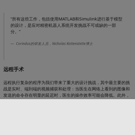
“所有这些工作，包括使用MATLAB和Simulink进行基于模型
的设计，是应对精密机器人系统开发挑战不可或缺的一部
分。”
Corindus的研发人员，Nicholas Kottenstette博士
远程手术
远程执行复杂的程序为我们带来了重大的设计挑战，其中最主要的挑
战是实时、端到端的视频捕获和处理：当医生在网络上看到的图像和
发送的命令存在明显的延迟时，医生的操作效率可能会降低。此外，
医生必须了解网络连接的质量，包括网络延迟和每秒接收的图像帧数
（吞吐量）。在不良网络条件下，该系统应限制医生的操作，以降低
对患者造成伤害的风险。
为了克服实时系统操作的挑战，Kottenstette利用基于模型的设计刷
新了他的创新记录。