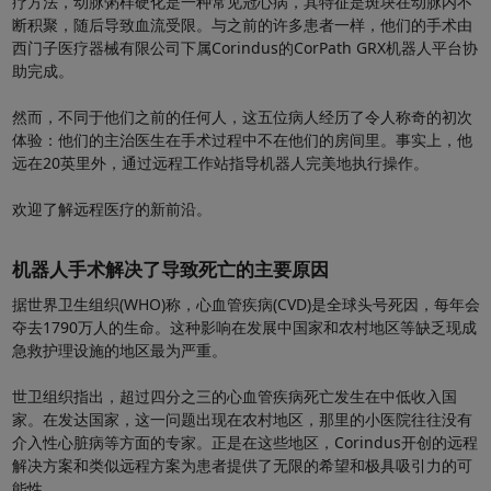
疗方法，动脉粥样硬化是一种常见冠心病，其特征是斑块在动脉内不
断积聚，随后导致血流受限。与之前的许多患者一样，他们的手术由
西门子医疗器械有限公司下属Corindus的CorPath GRX机器人平台协
助完成。
然而，不同于他们之前的任何人，这五位病人经历了令人称奇的初次
体验：他们的主治医生在手术过程中不在他们的房间里。事实上，他
远在20英里外，通过远程工作站指导机器人完美地执行操作。
欢迎了解远程医疗的新前沿。
机器人手术解决了导致死亡的主要原因
据世界卫生组织(WHO)称，心血管疾病(CVD)是全球头号死因，每年会
夺去1790万人的生命。这种影响在发展中国家和农村地区等缺乏现成
急救护理设施的地区最为严重。
世卫组织指出，超过四分之三的心血管疾病死亡发生在中低收入国
家。在发达国家，这一问题出现在农村地区，那里的小医院往往没有
介入性心脏病等方面的专家。正是在这些地区，Corindus开创的远程
解决方案和类似远程方案为患者提供了无限的希望和极具吸引力的可
能性。