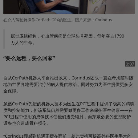
在介入驾驶舱操作CorPath GRX的医生。图片来源：Corindus
据世卫组织称，心血管疾病是全球头号死因，每年夺去1790
万人的生命。
“要么远程，要么回家”
播
视
0:07
自从CorPath机器人平台推出以来，Corindus团队一直在考虑随时随
地为世界各地需要治疗的病人提供救治，同时努力为医生提供更多安
全保障。
放
虽然CorPath先进的机器人技术为医生在PCI过程中提供了极高的精确
度和控制能力，但该系统仍然需要做更多工作来保护医生健康——在
PCI过程中使用的成像技术使他们遭受辐射，而穿戴必要的重型防护
视
设备也会造成骨科损伤。
“Corindus预感到机遇正摆在面前，趁此契机可提高外科医生手术的