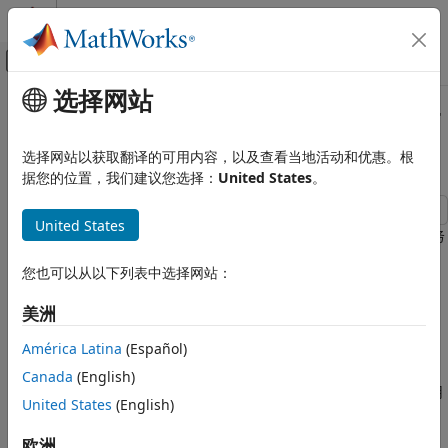
跳到内容
MATLAB 帮助中心
画布外导航菜单切换
选择网站
主要内容
文档主页
对 AUTOSAR 基础软件服务和运行时
代码生成
环境进行仿真
选择网站以获取翻译的可用内容，以及查看当地活动和优惠。根
汽车
据您的位置，我们建议您选择：
United States
。
AUTOSAR Blockset
United States
组合与 ECU 软件仿真
通过使用参考实现仿真 AUTOSAR 组件对基础软件内存和诊断服务
的调用。
对 AUTOSAR 基础软件服务和运行时环境进
您也可以从以下列表中选择网站：
行仿真
配置对 AUTOSAR 基础软件服务的调用
本页内容
美洲
AUTOSAR 标准定义在 AUTOSAR 运行时环境中运行的基础软件
配置对 AUTOSAR 基础软件服务的调用
América Latina
(Español)
(BSW) 服务。服务包括 NVRAM Manager (NvM)、Diagnostic
为仿真配置 AUTOSAR 基础软件服务的参考
Event Manager (Dem) 和 Function Inhibition Manager (FiM)
实现
Canada
(English)
服务。在 AUTOSAR 运行时环境中，AUTOSAR 软件组件通常使用
对 AUTOSAR NvM 和 Dem 服务调用进行仿
United States
(English)
客户端-服务器或发送方-接收方通信来访问 BSW 服务。
真
相关链接
欧洲