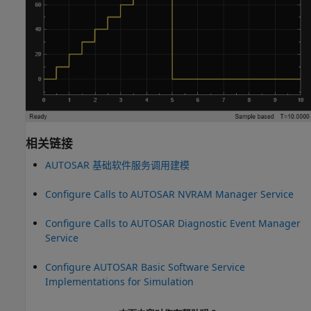
相关链接
AUTOSAR 基础软件服务调用建模
Configure Calls to AUTOSAR NVRAM Manager Service
Configure Calls to AUTOSAR Diagnostic Event Manager
Service
Configure AUTOSAR Basic Software Service
Implementations for Simulation