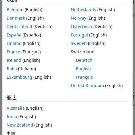
在您的 AUTOSAR 软件组件模型中，要实现对 NvM、Dem 和 FiM
服务接口的客户端调用，您需要拖放预配置的 NvM、Dem 和 FiM
Belgium
(English)
Netherlands
(English)
调用方模块。每个模块都有预填的参数，例如
客户端端口名称
和
操
Denmark
(English)
Norway
(English)
作
。例如，您需要配置模块参数以选择要调用的服务操作。要在
Deutschland
(Deutsch)
Österreich
(Deutsch)
AUTOSAR 软件组件中配置添加的调用方模块，您需要同步模型。
软件会创建 AUTOSAR 客户端-服务接口、操作和端口，并将每个
España
(Español)
Portugal
(English)
Simulink 函数调用映射到 AUTOSAR 客户端端口和操作。有关详
Finland
(English)
Sweden
(English)
细信息，请参阅
Configure Calls to AUTOSAR NVRAM Manager
France
(Français)
Switzerland
Service
、
Configure Calls to AUTOSAR Diagnostic Event
Manager Service
和
Configure Calls to AUTOSAR Function
Ireland
(English)
Deutsch
Inhibition Manager Service
。
Italia
(Italiano)
English
Luxembourg
(English)
Français
下面是一个节气门位置集成模型，它集成两个节气门位置传感器组
件和一个节气门位置监控器组件。传感器组件获取原始节气门位置
United Kingdom
(English)
传感器 (TPS) 值并将其转换为 TPS 百分比值。监控器组件获取由主
传感器组件和辅助传感器组件提供的 TPS 百分比值，并决定传递哪
亚太
个 TPS 信号。传感器组件调用 BSW NvM 和 Dem 服务，监控器组
Australia
(English)
件调用 BSW Dem 服务。
India
(English)
New Zealand
(English)
open_system(
"autosar_bsw_presim"
);
中国