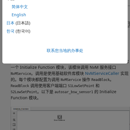
简体中文
English
日本
(日本語)
한국
(한국어)
联系您当地的办事处
传感器组件
和
各包含
autosar_bsw_sensor1
autosar_bsw_sensor2
一个 Initialize Function 模块，该模块调用 NvM 服务接口
。调用是使用基础软件库模块
NvMServiceCaller
实现
NvMService
的。每个模块都配置为调用
操作
。
NvMService
ReadBlock
调用使用客户端端口
和
ReadBlock
S1LowSetPoint
。以下是
的 Initialize
S2LowSetPoint
autosar_bsw_sensor1
Function 模块。