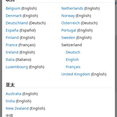
打开脚本
Belgium
(English)
Netherlands
(English)
本页内容对您有帮助吗？
Denmark
(English)
Norway
(English)
Deutschland
(Deutsch)
Österreich
(Deutsch)
España
(Español)
Portugal
(English)
Finland
(English)
Sweden
(English)
France
(Français)
Switzerland
信任中心
商标
隐私政策
防盗版
应用程序状态
Ireland
(English)
Deutsch
联系我们
Italia
(Italiano)
English
© 1994-2026 The MathWorks, Inc.
Luxembourg
(English)
Français
United Kingdom
(English)
选择网站
中国
亚太
Australia
(English)
India
(English)
New Zealand
(English)
中国