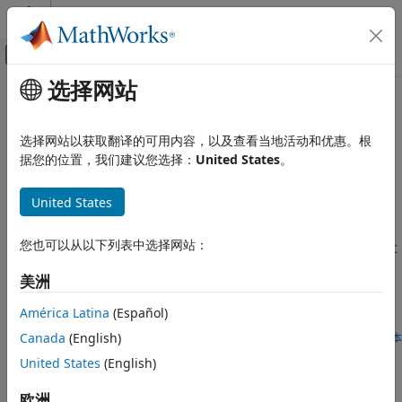
跳到内容
MATLAB 帮助中心
画布外导航菜单切换
选择网站
主要内容
文档主页
目标检测应用程序
代码生成
选择网站以获取翻译的可用内容，以及查看当地活动和优惠。根
为执行目标检测的深度学习网络生成代码
据您的位置，我们建议您选择：
United States
。
MATLAB Coder
为目标检测应用程序生成代码，并部署在嵌入式目标上。
使用 MATLAB Coder 进行深度学习
United States
类别
精选示例
深度学习代码生成基础知识
您也可以从以下列表中选择网站：
Code Generation for Detect Defects on Printed Circuit
图像分类和分割应用程序
Boards Using YOLOX Network
目标检测应用程序
美洲
Generate code for a You Only Look Once X (YOLOX) object
时间序列分类和预测应用程序
detector that can detect, localize, and classify defects in
América Latina
(Español)
TensorFlow Lite 应用程序
printed circuit boards (PCBs).
Canada
(English)
自 R2023b 起
打开实时脚本
网络压缩应用程序
Generate C++ Code for Object Detection Using YOLO
United States
(English)
v2 and Intel MKL-DNN
®
Generate code for object detection on an Intel
CPU.
欧洲