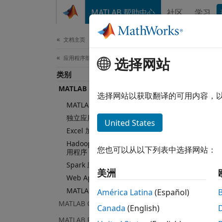
跳到内容
MATLAB 帮助中心
社区
学习
文档
文档主页
应用程序部署
选择网站
类别
MATLAB Compiler
选择网站以获取翻译的可用内容，
MATLAB Compiler 快速入门
独立应用程序
United States
Excel 加载项
Hadoop 集群上的 MapReduce 应
您也可以从以下列表中选择网站：
用程序
Spark 应用程序
美洲
Web App
MATLAB Runtime
América Latina
(Español)
MATLAB Compiler SDK
Canada
(English)
MATLAB Production Server