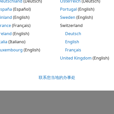
Deutschland
(Deutsch)
Österreich
(Deutsch)
España
(Español)
Portugal
(English)
inland
(English)
Sweden
(English)
France
(Français)
Switzerland
reland
(English)
Deutsch
talia
(Italiano)
English
Luxembourg
(English)
Français
United Kingdom
(English)
联系您当地的办事处