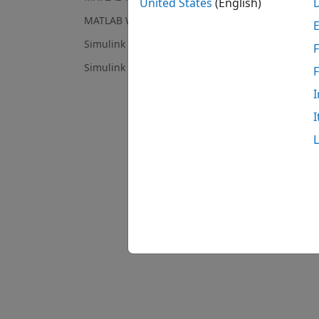
United States
(English)
MATLAB Web App Server
Simulink Compiler
F
Simulink FMU Builder
I
I