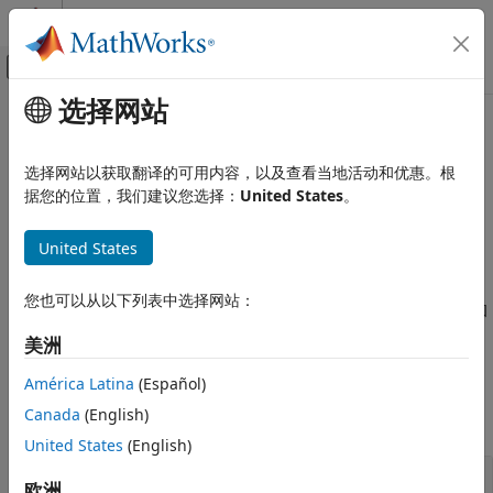
跳到内容
MATLAB 帮助中心
画布外导航菜单切换
选择网站
主要内容
文档主页
本页翻译不是最新的。点击此处可查看最新英文版本。
计算金融学
Bloomberg
B-PIPE
C++ 接口
选择网站以获取翻译的可用内容，以及查看当地活动和优惠。根
据您的位置，我们建议您选择：
United States
。
Datafeed Toolbox
金融数据
®
®
使用 Bloomberg
B-PIPE
C++ 接口从 Bloomberg B-PIPE 获得
United States
类别
当前市场、实时、当日逐笔交易、历史和证券查找数据
使用 Bloomberg B-PIPE C++ 接口创建 Bloomberg B-PIPE 连
Bloomberg Desktop
您也可以从以下列表中选择网站：
接。在您建立连接后，可检索当前、实时、当日逐笔交易、历史和
Bloomberg B-PIPE
证券查找数据。
Bloomberg Server
美洲
Bloomberg EMSX
函数
América Latina
(Español)
Bloomberg Desktop C++ 接口
Canada
(English)
全部展开
Bloomberg B-PIPE C++ 接口
United States
(English)
Bloomberg Server C++ 接口
Bloomberg
B-PIPE
连接
Bloomberg EMSX C++ 接口
欧洲