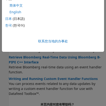
C++ Interface
简体中文
Retrieve Bloomberg current data for one or multiple
English
securities.
日本
(日本語)
Retrieve Bloomberg Historical Data Using Bloomberg B-
PIPE C++ Interface
한국
(한국어)
Retrieve Bloomberg historical data for one or multiple
securities.
Retrieve Bloomberg Intraday Tick Data Using Bloomberg
联系您当地的办事处
B-PIPE C++ Interface
Retrieve Bloomberg intraday tick data for one security.
Retrieve Bloomberg Real-Time Data Using Bloomberg B-
PIPE C++ Interface
Retrieve Bloomberg real-time data using an event handler
function.
Writing and Running Custom Event Handler Functions
You can process events related to any data updates by
writing a custom event handler function for use with
Datafeed Toolbox™.
本页内容对您有帮助吗？