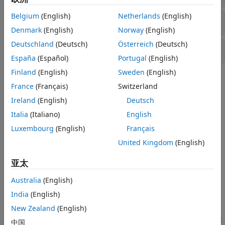
Datastream Web Services
Machine Readable News
Belgium
(English)
Netherlands
(English)
Bloomberg
B-PIPE
数据检索
Tick History
Denmark
(English)
Norway
(English)
FactSet
Deutschland
(Deutsch)
Österreich
(Deutsch)
检索
Bloomberg
B-PIPE
信息
IHS Markit
España
(Español)
Portugal
(English)
Money.Net
Finland
(English)
Sweden
(English)
Money.Net Web 套接字接口
主题
France
(Français)
Switzerland
Quandl
Bloomberg
B-PIPE
连接
SIX Financial Information
Ireland
(English)
Deutsch
CQG
Data Server Connection Requirements
Italia
(Italiano)
English
Find license and proxy information requirements for the
Trading Technologies
Luxembourg
(English)
Français
supported data service providers.
交易成本分析
United Kingdom
(English)
万得数据服务 (WDS)
安装 Bloomberg 并配置连接
查找 Bloomberg 接口的连接要求。
亚太
Comparing Bloomberg Connections
Australia
(English)
Learn about the different Bloomberg services.
India
(English)
Bloomberg
B-PIPE
数据检索
New Zealand
(English)
Retrieve Bloomberg Current Data Using Bloomberg B-PIPE
中国