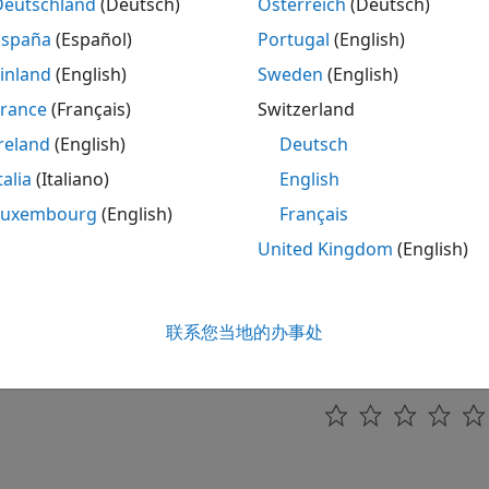
Deutschland
(Deutsch)
Österreich
(Deutsch)
España
(Español)
Portugal
(English)
inland
(English)
Sweden
(English)
France
(Français)
Switzerland
reland
(English)
Deutsch
talia
(Italiano)
English
Luxembourg
(English)
Français
United Kingdom
(English)
联系您当地的办事处
本页内容对您有帮助吗？