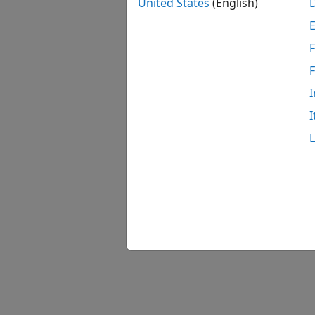
United States
(English)
F
I
I