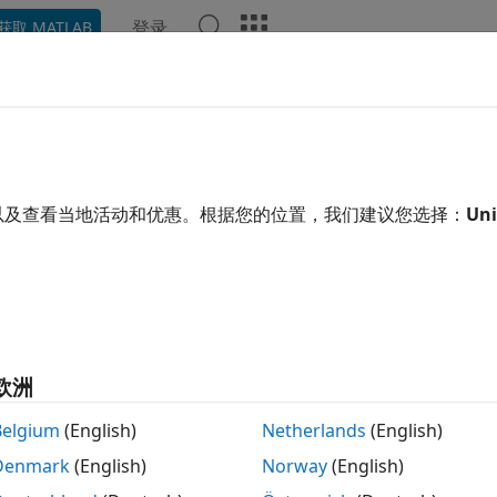
登录
获取 MATLAB
示例
函数
模块
模型设置
App
视频
回答
 SDK 的类图
DK
的类之间的关系如下图所示。
以及查看当地活动和优惠。根据您的位置，我们建议您选择：
Uni
et 类表示目标。
对象包含特征对象，这些对象表示目标提
Target
ware 类表示目标支持的硬件。
对象包含 I/O 接口对象
Hardware
对象将其特征对象映射到
对象。
Hardware
欧洲
Belgium
(English)
Netherlands
(English)
Denmark
(English)
Norway
(English)