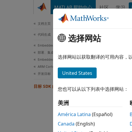
跳到内容
MATLAB 帮助中心
社区
学习
文档
文档主页
代码生成
目标
选择网站
Embedded Coder
部署、集成和支持的硬件
模板 S
选择网站以获取翻译的可用内容，
Embedded Coder 支持的硬件
ARM Cortex-A 处理器
Targ
United States
开发目标
Hard
目标 SDK 的类图
您也可以从以下列表中选择网站：
Target
美洲
América Latina
(Español)
Canada
(English)