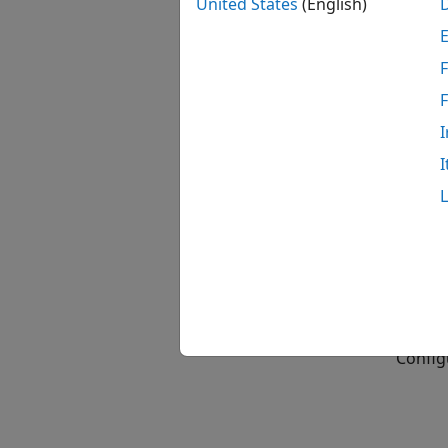
United States
(English)
自
模块
F
全部展
I
I
主题
Model
Config