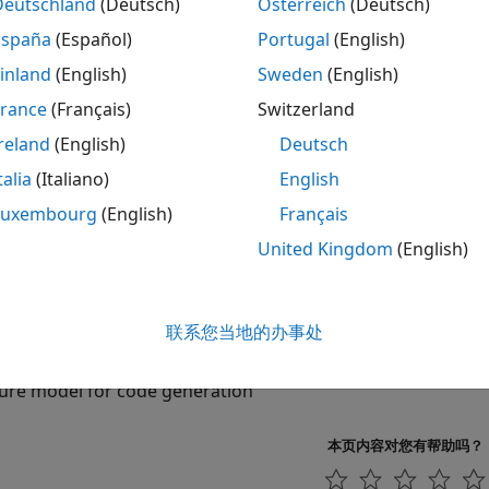
Deutschland
(Deutsch)
Österreich
(Deutsch)
定义模块
España
(Español)
Portugal
(English)
inland
(English)
Sweden
(English)
开
France
(Français)
Switzerland
reland
(English)
Deutsch
主机通信
talia
(Italiano)
English
Luxembourg
(English)
Français
内存操作
United Kingdom
(English)
联系您当地的办事处
 Setup
ure model for code generation
本页内容对您有帮助吗？