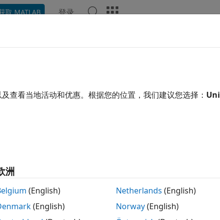
登录
获取 MATLAB
示例
函数
模块
模型设置
App
视频
回答
用于嵌入式目标的模块
嵌入式处理器和操作系统的模块
以及查看当地活动和优惠。根据您的位置，我们建议您选择：
Uni
过结合使用标准模块和 C-MEX S-Function 为嵌入式目标
使用以下来源的模块：
安装的支持包。
欧洲
bedded Targets 库 (
)
embeddedtargetslib
Belgium
(English)
Netherlands
(English)
自系统工具箱（如 Instrument Control Toolbox™ 和 Vehic
Denmark
(English)
Norway
(English)