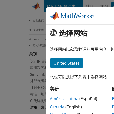
跳到内容
MATLAB 帮助中心
社区
学习
文档
文档主页
代码生成
适
选择网站
Embedded Coder
架构和组件设计
适用于
选择网站以获取翻译的可用内容，
类别
您可以通
设计的准备工作
United States
您可以
应用程序和组件接口
Simulink 建模组件
您也可以从以下列表中选择网站：
您
外部代码导入
计时器和调度
美洲
Em
标准、规范和模块用法
América Latina
(Español)
C 代码构造的建模模式
来
Canada
(English)
适用于嵌入式目标的模块