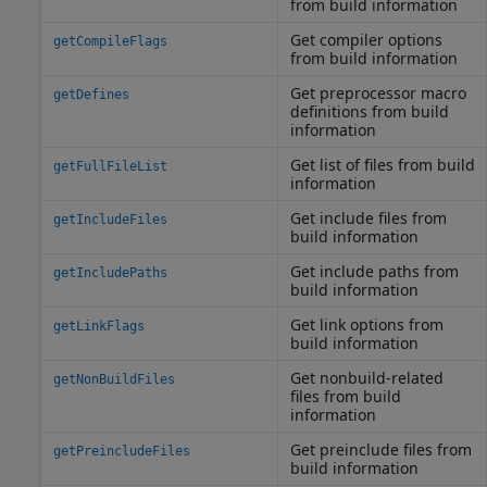
from build information
Get compiler options
getCompileFlags
from build information
Get preprocessor macro
getDefines
definitions from build
information
Get list of files from build
getFullFileList
information
Get include files from
getIncludeFiles
build information
Get include paths from
getIncludePaths
build information
Get link options from
getLinkFlags
build information
Get nonbuild-related
getNonBuildFiles
files from build
information
Get preinclude files from
getPreincludeFiles
build information