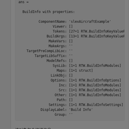
ans = 

  BuildInfo with properties:

          ComponentName: 'slexAircraftExample'

                 Viewer: []

                 Tokens: [27×1 RTW.BuildInfoKeyValuePai
              BuildArgs: [13×1 RTW.BuildInfoKeyValuePai
               MakeVars: []

               MakeArgs: ''

    TargetPreCompLibLoc: ''

        TargetLibSuffix: ''

              ModelRefs: []

                 SysLib: [1×1 RTW.BuildInfoModules]

                   Maps: [1×1 struct]

                LinkObj: []

                Options: [1×1 RTW.BuildInfoOptions]

                    Inc: [1×1 RTW.BuildInfoModules]

                    Src: [1×1 RTW.BuildInfoModules]

                  Other: [1×1 RTW.BuildInfoModules]

                   Path: []

               Settings: [1×1 RTW.BuildInfoSettings]

           DisplayLabel: 'Build Info'

                  Group: ''