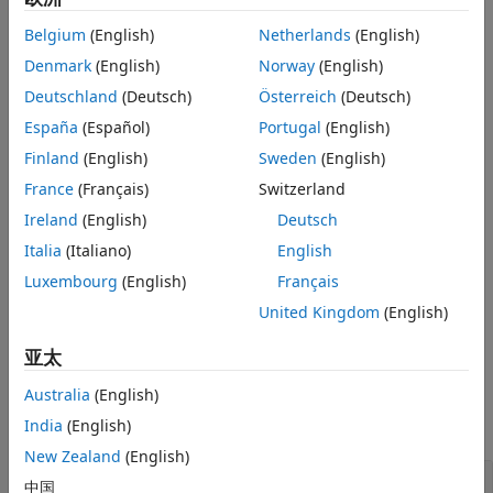
以使用该对象来指定用于编译和链接生成的代码的信息。例如：
另请参阅
Belgium
(English)
Netherlands
(English)
编译器选项
Denmark
(English)
Norway
(English)
Deutschland
(Deutsch)
Österreich
(Deutsch)
预处理器标识符定义
España
(Español)
Portugal
(English)
链接器选项
Finland
(English)
Sweden
(English)
France
(Français)
Switzerland
源文件和路径
Ireland
(English)
Deutsch
包含文件和路径
Italia
(Italiano)
English
Luxembourg
(English)
Français
预编译的外部库
United Kingdom
(English)
示例
亚太
属性
Australia
(English)
全部展开
India
(English)
New Zealand
(English)
—
组件名称
ComponentName
中国