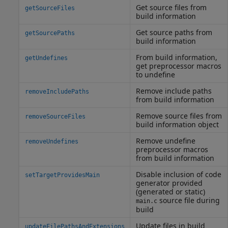
Get source files from
getSourceFiles
build information
Get source paths from
getSourcePaths
build information
From build information,
getUndefines
get preprocessor macros
to undefine
Remove include paths
removeIncludePaths
from build information
Remove source files from
removeSourceFiles
build information object
Remove undefine
removeUndefines
preprocessor macros
from build information
Disable inclusion of code
setTargetProvidesMain
generator provided
(generated or static)
source file during
main.c
build
Update files in build
updateFilePathsAndExtensions