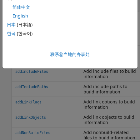
字符向量
|
字符串
简体中文
English
对象函数
日本
(日本語)
한국
(한국어)
Add compiler options to
addCompileFlags
build information
Add preprocessor macro
addDefines
联系您当地的办事处
definitions to build
information
Add include files to build
addIncludeFiles
information
Add include paths to
addIncludePaths
build information
Add link options to build
addLinkFlags
information
Add link objects to build
addLinkObjects
information
Add nonbuild-related
addNonBuildFiles
files to build information