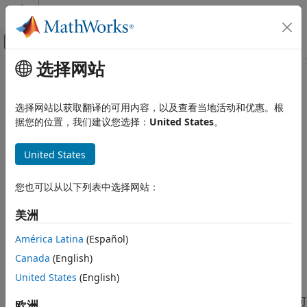
跳到内容
MATLAB 帮助中心
画布外导航菜单切换
选择网站
主要内容
文档主页
RTW.BuildInfo
代码生成
选择网站以获取翻译的可用内容，以及查看当地活动和优惠。根
提供用于编译和链接生成的代码的信息
据您的位置，我们建议您选择：
United States
。
Embedded Coder
代码和工具自定义
全页展开
United States
代码编译自定义
说明
RTW.BuildInfo
您也可以从以下列表中选择网站：
对象包含用于编译和链接生成的代码的信息。
RTW.BuildInfo
本页内容
美洲
创建对象
说明
创建对象
América Latina
(Español)
语法
属性
Canada
(English)
buildInformation = RTW.BuildInfo
对象函数
United States
(English)
描述
示例
返回一个编译信息对象。您可
版本历史记录
= RTW.BuildInfo
欧洲
buildInformation