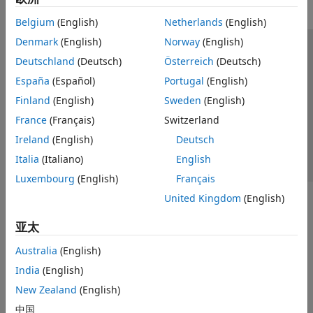
Belgium
(English)
Netherlands
(English)
Denmark
(English)
Norway
(English)
信任中心
商标
隐私政策
防盗版
应用程序状态
Deutschland
(Deutsch)
Österreich
(Deutsch)
联系我们
España
(Español)
Portugal
(English)
© 1994-2026 The MathWorks, Inc.
Finland
(English)
Sweden
(English)
France
(Français)
Switzerland
选择网站
中国
Ireland
(English)
Deutsch
Italia
(Italiano)
English
Luxembourg
(English)
Français
United Kingdom
(English)
亚太
Australia
(English)
India
(English)
New Zealand
(English)
中国