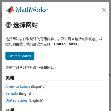
跳到内容
MATLAB 帮助中心
画布外导航菜单切换
选择网站
主要内容
文档主页
故障排除
代码生成
选择网站以获取翻译的可用内容，以及查看当地活动和优惠。根
®
®
解决
Embedded Coder
Support Package for Infineon
据您的位置，我们建议您选择：
United States
。
Embedded Coder
AURIX™ TC3x Microcontrollers
中的意外问题
部署、集成和支持的硬件
关于使用
Embedded Coder Support Package for Infineon
United States
Embedded Coder 支持的硬件
AURIX TC3x Microcontrollers
时遇到的疑问或问题。
Infineon AURIX TC3x
您也可以从以下列表中选择网站：
Common Problems and Fixes
类别
Common errors encountered with
Embedded Coder Support
设置和配置
美洲
Package for Infineon AURIX TC3x Microcontrollers
and how
外设管理
to fix them.
América Latina
(Español)
Infineon AURIX 的多核架构
Canada
(English)
应用示例
本页内容对您有帮助吗？
United States
(English)
故障排除
欧洲