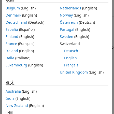
Estimate global lower and upper
Belgium
(English)
Netherlands
(English)
estimateBounds
bounds for set of portfolios
Denmark
(English)
Norway
(English)
Deutschland
(Deutsch)
Österreich
(Deutsch)
主题
España
(Español)
Portugal
(English)
投资组合优化
Finland
(English)
Sweden
(English)
Validate the MAD Portfolio Problem
France
(Français)
Switzerland
The portfolio optimization tools have specialized functions to
Ireland
(English)
Deutsch
validate portfolio sets and portfolios.
Italia
(Italiano)
English
投资组合理论
Luxembourg
(English)
Français
投资组合优化理论
United Kingdom
(English)
投资组合是构成资产池的资产可行集中的点。
亚太
PortfolioMAD 对象工作流
用于创建和建模均值-绝对偏差 (MAD) 投资组合的 PortfolioMAD
Australia
(English)
对象工作流。
India
(English)
When to Use Portfolio Objects Over Optimization Toolbox
New Zealand
(English)
The three cases for using Portfolio, PortfolioCVaR,
PortfolioMAD object are: always use, preferred use, and use
中国