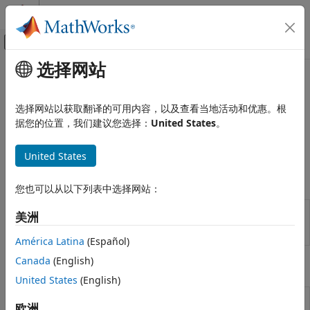
跳到内容
MATLAB 帮助中心
画布外导航菜单切换
选择网站
主要内容
文档主页
验证投资组合
计算金融学
选择网站以获取翻译的可用内容，以及查看当地活动和优惠。根
识别投资组合设定的错误
据您的位置，我们建议您选择：
United States
。
Financial Toolbox
在使用
对象的情况下，通过函数识别投资组合设定
PortfolioMAD
投资组合优化和资产配置
的错误。
United States
均值-绝对偏差投资组合优化
对象
类别
您也可以从以下列表中选择网站：
创建投资组合
Create PortfolioMAD object for mean-
PortfolioMAD
资产收益和方案
美洲
absolute deviation portfolio optimization
指定投资组合约束
and analysis
América Latina
(Español)
验证投资组合
Canada
(English)
估计有效投资组合和边界
函数
United States
(English)
后处理结果
Check feasibility of input portfolios
checkFeasibility
欧洲
against portfolio object