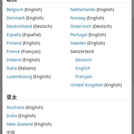
Belgium
(English)
Netherlands
(English)
Denmark
(English)
Norway
(English)
Deutschland
(Deutsch)
Österreich
(Deutsch)
信任中心
商标
隐私政策
防盗版
应用程序状态
España
(Español)
Portugal
(English)
联系我们
Finland
(English)
Sweden
(English)
© 1994-2026 The MathWorks, Inc.
France
(Français)
Switzerland
Ireland
(English)
Deutsch
选择网站
中国
Italia
(Italiano)
English
Luxembourg
(English)
Français
United Kingdom
(English)
亚太
Australia
(English)
India
(English)
New Zealand
(English)
中国