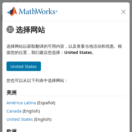
跳到内容
MATLAB 帮助中心
画布外导航菜单切换
选择网站
主要内容
文档主页
Uplink Transport Channels
Wireless Communications
选择网站以获取翻译的可用内容，以及查看当地活动和优惠。根
Encode and decode narrowband UL-SCH
据您的位置，我们建议您选择：
United States
。
LTE Toolbox
Transport channels carry medium access control (MAC) data
NB-IoT Channels
in transport blocks. Use these functions to generate and
United States
类别
decode the uplink shared channel (UL-SCH).
Downlink Physical Signals
您也可以从以下列表中选择网站：
Functions
Downlink Physical Channels
Downlink Transport Channels
美洲
Generate NB-IoT UL-SCH codeword
lteNULSCH
Uplink Physical Signals
América Latina
(Español)
Decode NB-IoT UL-SCH codeword
Uplink Physical Channels
lteNULSCHDecode
Canada
(English)
Uplink Transport Channels
United States
(English)
SC-FDMA Modulation
How useful was this information?
欧洲