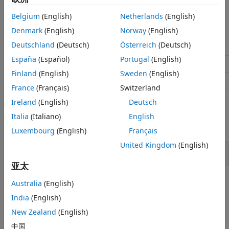
类详细信息
Belgium
(English)
Netherlands
(English)
命名空
MathWorks.MATLAB.Types
Denmark
(English)
Norway
(English)
间：
Deutschland
(Deutsch)
Österreich
(Deutsch)
España
(Español)
Portugal
(English)
超类：
System.Dynamic.DynamicObject
Finland
(English)
Sweden
(English)
超类：
System.IConvertible
France
(Français)
Switzerland
Ireland
(English)
Deutsch
示例
Italia
(Italiano)
English
全部展开
Luxembourg
(English)
Français
United Kingdom
(English)
使用
减少数组分配
MATLABArray
亚太
版本历史记录
Australia
(English)
India
(English)
在 R2022b 中推出
New Zealand
(English)
另请参阅
中国