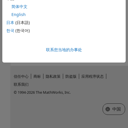
简体中文
主题
English
将变量从 MATLAB 传递给 .NET
日本
(日本語)
Handle MATLAB Data in .NET Applications
한국
(한국어)
本页内容对您有帮助吗？
联系您当地的办事处
信任中心
商标
隐私政策
防盗版
应用程序状态
联系我们
© 1994-2026 The MathWorks, Inc.
选择网站
中国