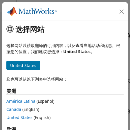
跳到内容
MATLAB 帮助中心
画布外导航菜单切换
选择网站
主要内容
文档主页
MathWorks.MATLAB.Types.MATLA
MATLAB
选择网站以获取翻译的可用内容，以及查看当地活动和优惠。根
外部语言接口
表示指向
MATLAB
数组的指针的 .NET 类
据您的位置，我们建议您选择：
United States
。
将 .NET 与 MATLAB 结合使用
自 R2022b 起
从 .NET 调用 MATLAB
全页展开
United States
描述
MathWorks.MATLAB.Types.MATLABArray
您也可以从以下列表中选择网站：
在 .NET 应用程序中使用
来
MathWorks.MATLAB.Types.MATLABArray
本页内容
®
表示 MATLAB
类型。使用这种类型可以减少数组分配和数据副本
描述
美洲
的数量。有关示例，请参阅
使用 MATLABArray 减少数组分配
。
示例
América Latina
(Español)
版本历史记录
没有从 MATLAB 类型到单个 .NET 类型的直接映射。MATLAB 以
Canada
(English)
另请参阅
.NET 类型形式返回参量。将
对象转换为您的
dynamic
MATLABArray
United States
(English)
应用程序的特定 .NET 类型。有关示例，请参阅
将变量从 MATLAB
传递给 .NET
。
欧洲