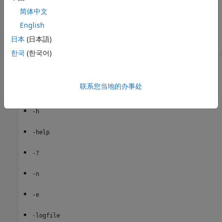
简体中文
异常
English
MATLAB 无法启动。
matlab::engine::EngineException
日本
(日本語)
한국
(한국어)
不支持的启动选项
联系您当地的办事处
该引擎不支持下列 MATLAB 启动选项：
-h
-help
-?
-n
-e
-logfile