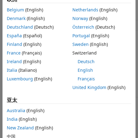
版本历史记录
命名空
matlab::engine
另请参阅
间：
Belgium
(English)
Netherlands
(English)
Denmark
(English)
Norway
(English)
包括：
MatlabEngine.hpp
Deutschland
(Deutsch)
Österreich
(Deutsch)
España
(Español)
Portugal
(English)
参数
Finland
(English)
Sweden
(English)
France
(Français)
Switzerland
用于启动 MATLAB 的选项。您可以
const
指定多个启动选项。该引擎支持所有
std::vector<String>&
Ireland
(English)
Deutsch
MATLAB 启动选项，但
不支持的启动
options
选项
中列出的选项除外。有关选项列
Italia
(Italiano)
English
表，请参阅特定于平台的命令
matlab
Luxembourg
(English)
Français
、
或
(Windows)
matlab (macOS)
。
matlab (Linux)
United Kingdom
(English)
亚太
返回值
Australia
(English)
India
(English)
指向
对象的
std::unique_ptr<MATLABEngine>
MATLABEngine
指针
New Zealand
(English)
中国