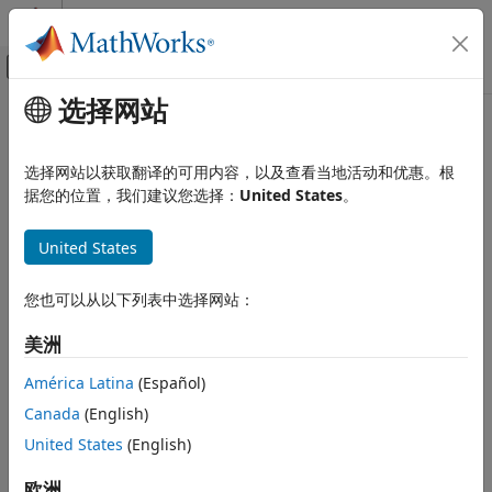
跳到内容
MATLAB 帮助中心
画布外导航菜单切换
选择网站
主要内容
文档主页
本页翻译不是最新的。点击此处可查看最新英文版本。
MATLAB
matlab::engine::startMATLAB
选择网站以获取翻译的可用内容，以及查看当地活动和优惠。根
外部语言接口
据您的位置，我们建议您选择：
United States
。
将 C++ 与 MATLAB 结合使用
从 C++ 调用 MATLAB
同步启动
MATLAB
United States
matlab::engine::startMATLAB
全页展开
您也可以从以下列表中选择网站：
描述
本页内容
描述
美洲
std::unique_ptr<MATLABEngine> startMATLAB(const
参数
std::vector<String>& options = std::vector<String>())
América Latina
(Español)
返回值
Canada
(English)
异常
®
使用可选的 MATLAB
启动选项在单独进程中同步启动 MATLAB。
不支持的启动选项
United States
(English)
包括：
示例
欧洲