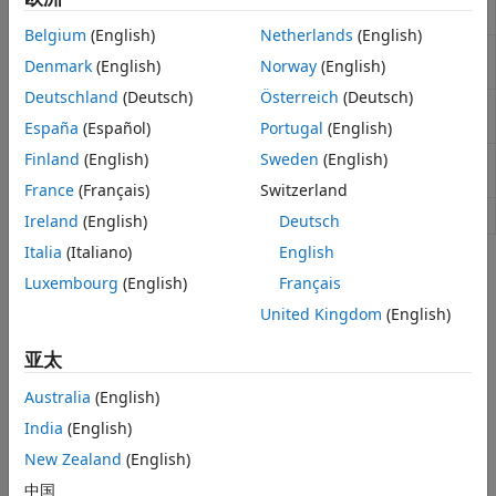
shell on BeagleBone Black hardware
SPI 接口
Belgium
(English)
Netherlands
(English)
PWM
Run command in
Linux
shell on
BeagleBone
system
Denmark
(English)
Norway
(English)
Black hardware
ADC
Deutschland
(Deutsch)
Österreich
(Deutsch)
网络摄像头
Transfer file from
BeagleBone
Black
getFile
hardware to host computer
Linux
España
(Español)
Portugal
(English)
Finland
(English)
Sweden
(English)
Transfer file from host computer to
putFile
hardware
France
(Français)
Switzerland
Delete file from hardware
deleteFile
Ireland
(English)
Deutsch
Italia
(Italiano)
English
主题
Luxembourg
(English)
Français
Run Linux Commands on BeagleBone Black Hardware
United Kingdom
(English)
Run Linux commands on BeagleBone Black hardware.
亚太
Manage BeagleBone Black Files
Australia
(English)
Exchange files with BeagleBone Black hardware.
India
(English)
BeagleBone Black Linux Command Interface
New Zealand
(English)
Running commands on BeagleBone Black hardware.
中国