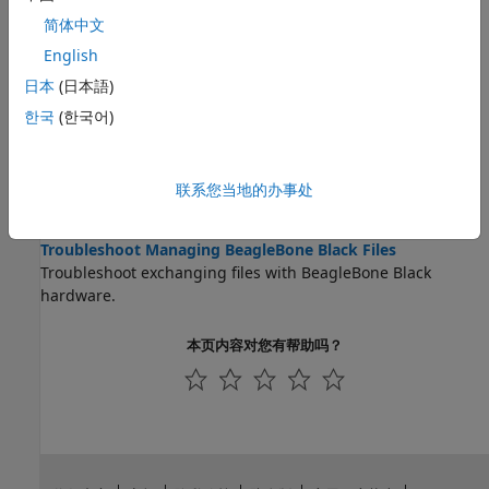
Management of BeagleBone Black Files
简体中文
Exchanging files with BeagleBone Black hardware.
English
日本
(日本語)
疑难解答
한국
(한국어)
Troubleshoot Running Linux Commands on BeagleBone
Black Hardware
Troubleshoot Linux commands on BeagleBone Black
联系您当地的办事处
hardware.
Troubleshoot Managing BeagleBone Black Files
Troubleshoot exchanging files with BeagleBone Black
hardware.
本页内容对您有帮助吗？