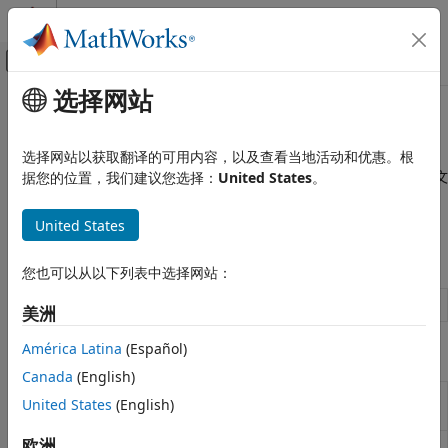
跳到内容
MATLAB 帮助中心
画布外导航菜单切换
选择网站
主要内容
文档主页
Linux
MATLAB
选择网站以获取翻译的可用内容，以及查看当地活动和优惠。根
数据导入和分析
®
®
使用 Linux
命令行 shell 并管理 BeagleBone
Black 硬件上的文
据您的位置，我们建议您选择：
United States
。
数据导入和导出
件
硬件和网络通信
将 BeagleBone Black 硬件与 Linux 命令行 shell 结合使用。
United States
硬件板和套件
对象
BeagleBone Black
您也可以从以下列表中选择网站：
类别
Connection to
BeagleBone
Black hardware
beaglebone
美洲
安装和设置
与 BeagleBone Black 硬件的连接
América Latina
(Español)
函数
LED
Canada
(English)
GPIO 引脚
Terminate connection to
BeagleBone
Black
clear
United States
(English)
hardware
串行端口
I2C 接口
欧洲
Open terminal on host computer for
Linux
openShell