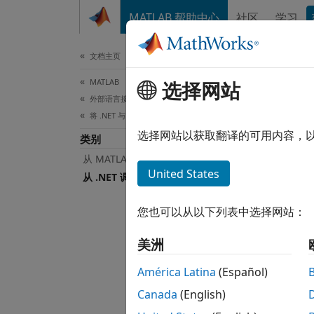
跳到内容
MATLAB 帮助中心
社区
学习
文档
文档主页
MATLAB
从 
选择网站
外部语言接口
将 .NET 与 MATLAB 结合使用
编写可用
选择网站以获取翻译的可用内容，
类别
MATL
从 MATLAB 调用 .NET
量的 M
United States
从 .NET 调用 MATLAB
要直接从
您也可以从以下列表中选择网站：
如果您需
美洲
(COM
América Latina
(Español)
函数
Canada
(English)