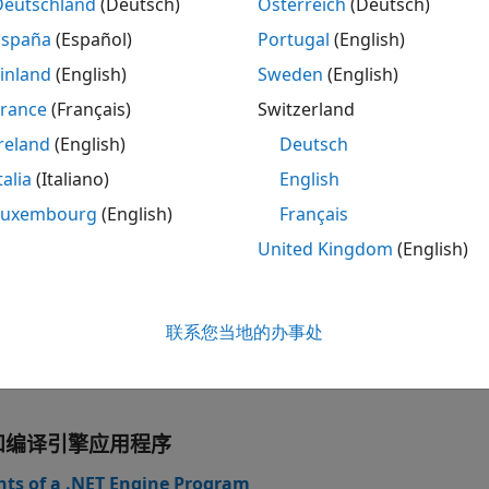
开
Deutschland
(Deutsch)
Österreich
(Deutsch)
España
(Español)
Portugal
(English)
ATLAB
函数
inland
(English)
Sweden
(English)
France
(Français)
Switzerland
reland
(English)
Deutsch
talia
(Italiano)
English
开
Luxembourg
(English)
Français
ATLAB Engine for .NET
United Kingdom
(English)
ATLAB Data API for .NET
联系您当地的办事处
和编译引擎应用程序
ts of a .NET Engine Program