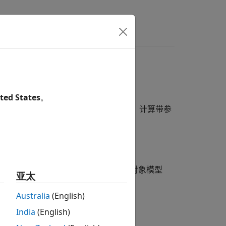
ted States
。
 之间的接口。此 API 使程序能够启动 MATLAB、计算带参
®
并且这些程序使用 Microsoft
组件对象模型
亚太
Australia
(English)
India
(English)