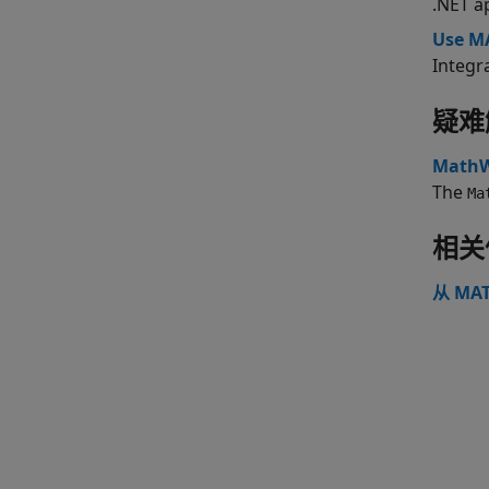
.NET a
Use MA
Integr
疑难
MathWo
The
Ma
相关
从 MAT