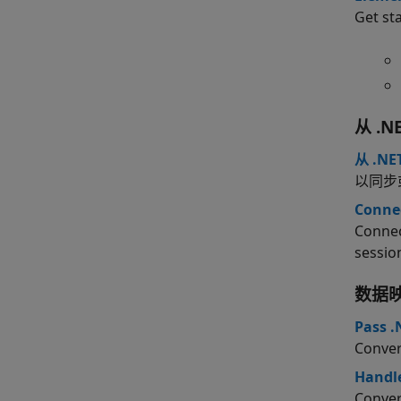
Get st
从 .
从 .NE
以同步
Connec
Connec
sessio
数据
Pass .
Conver
Handle
Conver