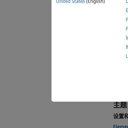
全部展
United States
(English)
M
F
类
I
I
全部展
M
M
主题
设置
Elemen