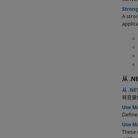
Strong
A stro
applica
从 .N
从 .NE
将变量传
Use MA
Define
Use MA
These 