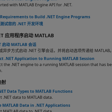
arted with MATLAB Engine API for .NET.
Requirements to Build .NET Engine Programs
测试您的 .NET 开发环境
NET 应用程序启动
MATLAB
T 启动 MATLAB 会话
或异步方式启动 .NET 引擎会话，并将启动选项传递给 MATLAB
t .NET Application to Running MATLAB Session
t the .NET engine to a running MATLAB session that has be
n.
映射
NET Data Types to MATLAB Functions
t .NET data to MATLAB data.
 MATLAB Data in .NET Applications
t MATLAB data to .NET data.