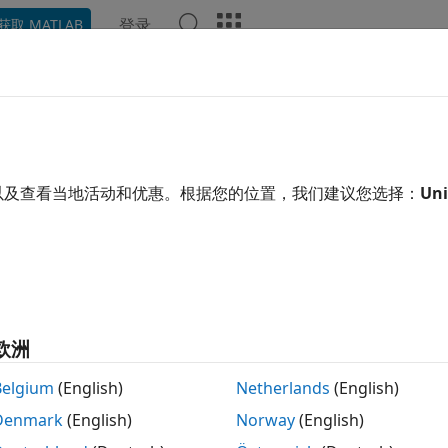
登录
获取 MATLAB
示例
函数
App
视频
回答
.NET 调用
MATLAB
®
于 MATLAB
的 .NET 程序
以及查看当地活动和优惠。根据您的位置，我们建议您选择：
Uni
AB Engine API for .NET 提供 .NET 编程语言和 MATLAB
ATLAB 函数，并在 MATLAB 和 .NET 程序之间交换数据。
 MATLAB 访问 .NET 库，请参阅
从 MATLAB 调用 .NET
。
要维护为 MATLAB R2022a 或更早版本创建的现有 .NET 程序，
欧洲
)，请参阅
编写适用于 MATLAB 的 COM 应用程序
。
Belgium
(English)
Netherlands
(English)
Denmark
(English)
Norway
(English)