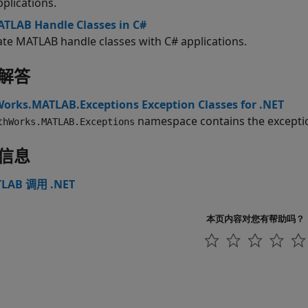
pplications.
TLAB Handle Classes in C#
ate MATLAB handle classes with C# applications.
解答
rks.MATLAB.Exceptions Exception Classes for .NET
namespace contains the exception
thWorks.MATLAB.Exceptions
信息
LAB 调用 .NET
本页内容对您有帮助吗？