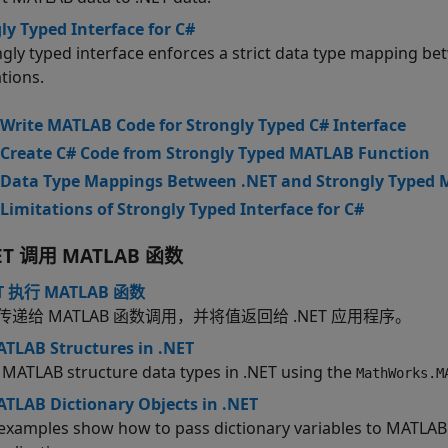
ly Typed Interface for C#
ngly typed interface enforces a strict data type mapping b
tions.
Write MATLAB Code for Strongly Typed C# Interface
Create C# Code from Strongly Typed MATLAB Function
Data Type Mappings Between .NET and Strongly Typed
Limitations of Strongly Typed Interface for C#
ET 调用
MATLAB
函数
T 执行 MATLAB 函数
递给 MATLAB 函数调用，并将值返回给 .NET 应用程序。
TLAB Structures in .NET
 MATLAB structure data types in .NET using the
MathWorks.M
TLAB Dictionary Objects in .NET
examples show how to pass dictionary variables to MATLAB f