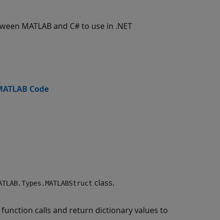
etween MATLAB and C# to use in .NET
 MATLAB Code
class.
ATLAB.Types.MATLABStruct
unction calls and return dictionary values to