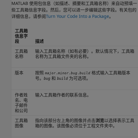
MATLAB 使用包信息（如描述、摘要和工具箱名称）来自动预填一
些工具箱信息字段。然后，您可以进一步编辑这些字段。有关包的
详细信息，请参阅
Turn Your Code Into a Package
。
工具箱
信息字
段
描述
工具箱
输入工具箱名称（如有必要）。默认情况下，工具箱
名称
名称为工具箱文件夹的名称。
版本
按照
格式输入工具箱版本
.
.
.
major
minor
bug
build
号。
和
为可选项。
bug
build
作者姓
输入工具箱作者的联系信息。
名、电
子邮件
和公司
工具箱
指向该部分左上角的图像并点击
浏览
以选择表示工具
图像
箱的图像。该图像必须位于工程文件夹中。