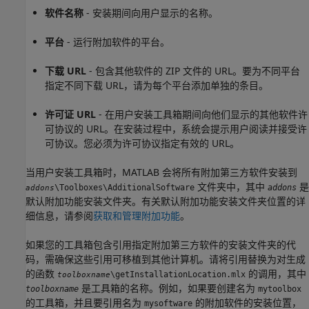
软件名称
- 安装期间向用户显示的名称。
平台
- 运行附加软件的平台。
下载 URL
- 包含其他软件的 ZIP 文件的 URL。要为不同平台
指定不同下载 URL，请为每个平台添加单独的条目。
许可证 URL
- 在用户安装工具箱期间向他们显示的其他软件许
可协议的 URL。在安装过程中，系统会提示用户阅读并接受许
可协议。您必须为许可协议指定有效的 URL。
当用户安装工具箱时，MATLAB 会将所有附加第三方软件安装到
文件夹中，其中
是
\Toolboxes\AdditionalSoftware
addons
addons
默认附加功能安装文件夹。有关默认附加功能安装文件夹位置的详
细信息，请参阅
获取和管理附加功能
。
如果您的工具箱包含引用指定附加第三方软件的安装文件夹的代
码，需确保这些引用可移植到其他计算机。请将引用替换为对生成
的函数
的调用，其中
\getInstallationLocation.mlx
toolboxname
是工具箱的名称。例如，如果要创建名为
toolboxname
mytoolbox
的工具箱，并且要引用名为
的附加软件的安装位置，
mysoftware