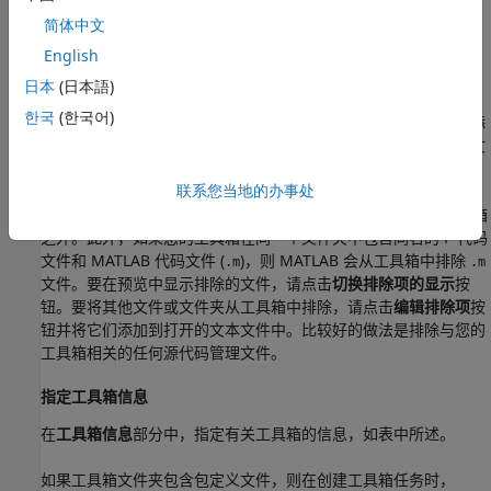
打包为工具箱
。您也可以点击
编译器任务管理器
来查看工程中
简体中文
的所有工具箱任务。
English
指定工具箱文件夹
日本
(日本語)
한국
(한국어)
工具箱文件夹
部分显示工具箱文件夹和工具箱中文件的预览。要添
加工具箱文件夹，请点击
添加工具箱文件夹
按钮。在添加工具箱文
件夹后，要更改它，请点击
更改工具箱文件夹
按钮。
联系您当地的办事处
默认情况下，MATLAB 将源代码管理和工程资源文件排除在工具箱
之外。此外，如果您的工具箱在同一个文件夹中包含同名的 P 代码
文件和 MATLAB 代码文件 (
)，则 MATLAB 会从工具箱中排除
.m
.m
文件。要在预览中显示排除的文件，请点击
切换排除项的显示
按
钮。要将其他文件或文件夹从工具箱中排除，请点击
编辑排除项
按
钮并将它们添加到打开的文本文件中。比较好的做法是排除与您的
工具箱相关的任何源代码管理文件。
指定工具箱信息
在
工具箱信息
部分中，指定有关工具箱的信息，如表中所述。
如果工具箱文件夹包含包定义文件，则在创建工具箱任务时，