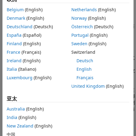
您的工具箱，然后点击
打包
以创建工具箱安装文件。
Belgium
(English)
Netherlands
(English)
创建工具箱任务
Denmark
(English)
Norway
(English)
创建工具箱的第一步是创建一个工具箱任务。然后，您可以使用该
Deutschland
(Deutsch)
Österreich
(Deutsch)
工具箱任务来配置和打包您的工具箱。
España
(Español)
Portugal
(English)
Finland
(English)
Sweden
(English)
创建一个工具箱任务有两种方式：
France
(Français)
Switzerland
如果您的工具箱文件已包含在工程中，请打开该工程，转至
工
Ireland
(English)
Deutsch
程
选项卡，然后在
工具
部分中，点击
打包为工具箱
。
Italia
(Italiano)
English
MATLAB 会创建一个与工程同名的工具箱任务，并在桌面的文
档区域中打开它。
Luxembourg
(English)
Français
United Kingdom
(English)
如果您的文件尚未包含在工程中，请转至
主页
选项卡，然后在
环境
部分中，选择
附加功能
>
打包为工具箱
。点击
浏览
以选择
亚太
包含您的工具箱文件的文件夹，然后点击
确定
。MATLAB 会创
建一个包含您的文件的新工程和用于配置您的工具箱的工具箱
Australia
(English)
任务。如果您选择的文件夹已包含一个工程，则改用现有工
India
(English)
程。
New Zealand
(English)
要在关闭工具箱任务后重新打开它，请转至
工程
选项卡并点击
中国