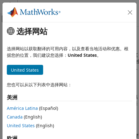
跳到内容
MATLAB 帮助中心
画布外导航菜单切换
选择网站
主要内容
文档主页
创建和共享工具箱
MATLAB
选择网站以获取翻译的可用内容，以及查看当地活动和优惠。根
软件开发
®
对 MATLAB
文件进行打包，以创建可与其他人共享的工具箱。这
据您的位置，我们建议您选择：
United States
。
共享和分发软件
些文件可以包含 MATLAB 代码、数据、App、示例和文档。当您创
建工具箱时，MATLAB 会生成一个安装文件 (
)，您或其他人
.mltbx
United States
创建和共享工具箱
可利用该文件来安装工具箱。
本页内容
您也可以从以下列表中选择网站：
创建工具箱
创建工具箱
共享工具箱
从 R2025a 开始，工具箱打包与工程集成。要从您的文件创建工具
美洲
升级在以前版本中创建的工具箱
箱，请在工程中创建一个工具箱任务。然后，使用该工具箱任务来
América Latina
(Español)
配置和打包您的工具箱。
另请参阅
Canada
(English)
在 R2025a 之前的版本中: 要创建工具箱，请转至
主页
选项卡，然
United States
(English)
后在
环境
部分中，选择
附加功能
>
打包为工具箱
。然后，在“打包
为工具箱”对话框中，点击
按钮并选择您的工具箱文件夹。配置
欧洲