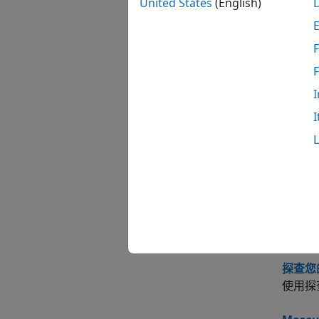
United States
(English)
tic
toc
F
cput
I
time
I
prof
benc
主题
衡量代
使用
ti
探查您
使用探