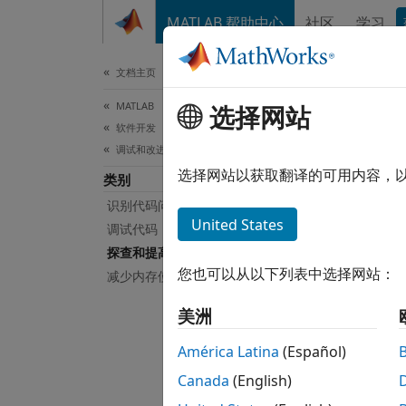
跳到内容
MATLAB 帮助中心
社区
学习
文档
文档主页
MATLAB
探
选择网站
软件开发
调试和改进代码
查找并
选择网站以获取翻译的可用内容，
类别
以简单
识别代码问题
性能。
United States
调试代码
高性能
探查和提高性能
您也可以从以下列表中选择网站：
减少内存使用量
App
美洲
探查
América Latina
(Español)
函数
Canada
(English)