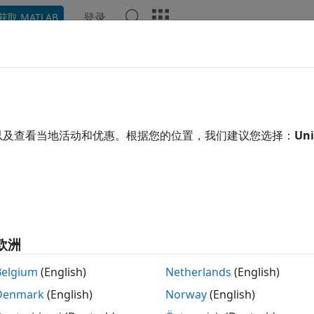
登录
获取 MATLAB
示例
函数
App
视频
回答
查和提高性能
消除代码中的瓶颈
以及查看当地活动和优惠。根据您的位置，我们建议您选择：
Uni
、易读的方式编写您的代码，特别是对于第一次实现。过早优化
然后，如果速度不佳，您可以测量代码运行所需的时间并探查代
。
欧洲
器
运行代码并测量执行时间以改善性能
Belgium
(English)
Netherlands
(English)
Denmark
(English)
Norway
(English)