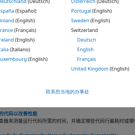
Deutschland
(Deutsch)
Österreich
(Deutsch)
启动秒表计时器
España
(Español)
Portugal
(English)
从秒表读取已用时间
inland
(English)
Sweden
(English)
MATLAB
使用的 CPU 时间
ime
France
(Français)
Switzerland
测量运行函数所需的时间
reland
(English)
Deutsch
it
talia
(Italiano)
English
探查函数的执行时间
ile
Luxembourg
(English)
Français
MATLAB
基准
h
United Kingdom
(English)
联系您当地的办事处
码的性能
函数或秒表计时器函数
和
来计算代码运行所需的
meit
tic
toc
的代码以改善性能
查器来测量运行代码所需的时间，并确定哪些代码行最耗时或哪