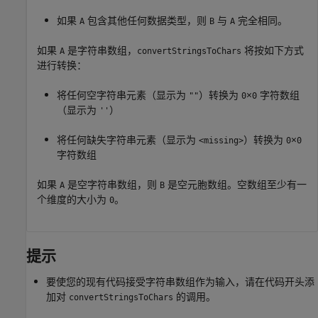
如果
包含其他任何数据类型，则
与
完全相同。
A
B
A
如果
是字符串数组，
将按如下方式
A
convertStringsToChars
进行转换：
将任何空字符串元素（显示为
）转换为
×
字符数组
""
0
0
（显示为
）
''
将任何缺失字符串元素（显示为
）转换为
×
<missing>
0
0
字符数组
如果
是空字符串数组，则
是空元胞数组。空数组至少有一
A
B
个维度的大小为
。
0
提示
要使您的现有代码接受字符串数组作为输入，请在代码开头添
加对
的调用。
convertStringsToChars