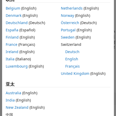
扩展功能
换为字符向量或字符向量元胞数组。否则，
版本历史记录
Belgium
(English)
Netherlands
(English)
将按原样返回
。
convertStringsToChars
A
另请参阅
Denmark
(English)
Norway
(English)
示例
Deutschland
(Deutsch)
Österreich
(Deutsch)
España
(Español)
Portugal
(English)
将
[B1,...,Bn] = convertStringsToChars(A1,...,An)
A1,...,An
中的任何字符串数组转换为字符向量或字符向量元胞数组，然后返
Finland
(English)
Sweden
(English)
回它们作为
中对应的输出参量。如果
的任何
B1,...,Bn
A1,...,An
France
(Français)
Switzerland
参量包含其他任何数据类型，则
会按原样
convertStringsToChars
Ireland
(English)
Deutsch
返回这些数据。
Italia
(Italiano)
English
示例
Luxembourg
(English)
Français
United Kingdom
(English)
示例
亚太
全部折叠
Australia
(English)
将字符串数组转换为字符数组
India
(English)
New Zealand
(English)
中国