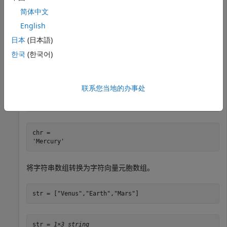
创建一个字符串标量，然后将其转换为字符向量。
简体中文
English
str = 
"Mercury"
日本
(日本語)
한국
(한국어)
str = 

联系您当地的办事处
chr = convertStringsToChars(str)
chr = 

将字符串数组转换为字符向量元胞数组。
str = [
"Venus"
,
"Earth"
,
"Mars"
]
str = 
1×3 string