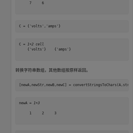
     7     6

C = {
'volts'
,
'amps'
}
C = 
1×2 cell
    {'volts'}    {'amps'}

转换字符串数组，其他数组按原样返回。
[newA,newStr,newB,newC] = convertStringsToChars(A,str,
newA = 
1×3
     1     2     3
