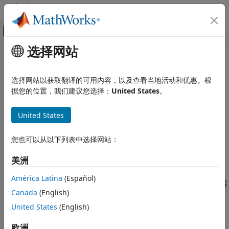
跳到内容
MATLAB 帮助中心
画布外导航菜单切换
选择网站
主要内容
文档主页
convertStringsToChars
MATLAB
选择网站以获取翻译的可用内容，以及查看当地活动和优惠。根
语言基础知识
将字符串数组转换为字符数组，其他数组不变
据您的位置，我们建议您选择：
United States
。
数据类型
字符和字符串
全页折叠
United States
语法
convertStringsToChars
您也可以从以下列表中选择网站：
B = convertStringsToChars(A)
本页内容
[B1,...,Bn] = convertStringsToChars(A1,...,An)
语法
美洲
说明
描述
América Latina
(Español)
示例
处理您自己的代码时，可以使用
使代码接
convertStringsToChars
Canada
(English)
受字符串输入。这样，您无需再对您编写的代码进行任何其他更
输入参量
改，即可使用字符数组。
输出参量
United States
(English)
提示
如果
是字符串数组，
会将
转
欧洲
A
= convertStringsToChars(
)
A
B
A