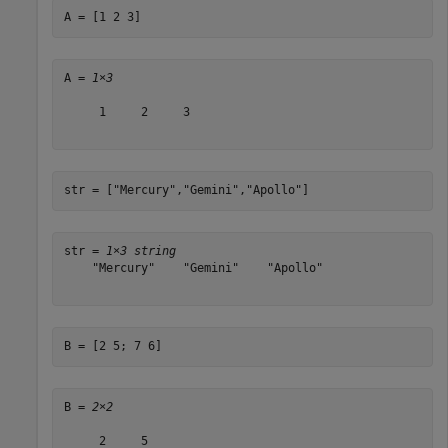
A = [1 2 3]
A = 
1×3
     1     2     3

str = [
"Mercury"
,
"Gemini"
,
"Apollo"
]
str = 
1×3 string
    "Mercury"    "Gemini"    "Apollo"

B = [2 5; 7 6]
B = 
2×2
     2     5
