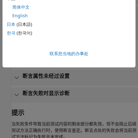
简体中文
—
要显示的诊断信息
diagnostic
English
字符串数组
|
字符数组
|
函数句柄
|
日本
(日本語)
matlab.automation.diagnostics.Diagnostic
对象
한국
(한국어)
示例
联系您当地的办事处
全部展开
断言属性未经过设置
断言失败时显示诊断
提示
当失败条件导致当前测试内容的剩余部分都失效，但不会阻止后续
测试方法正确执行时，使用断言鉴定。断言点处的失败会将当前测
试方法标记为失败且未完成。