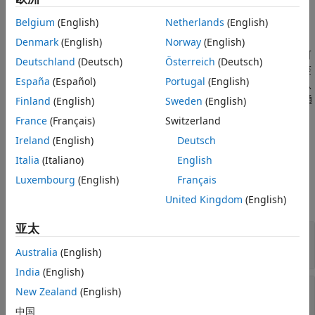
版本历史记录
示例
另请参阅
Belgium
(English)
Netherlands
(English)
还将
Denmark
(English)
Norway
(English)
assertNotSet(
,
,
)
diagnostic
testcase
behavior
diagnostic
中的诊断信息与鉴定相关联。根据测试运行器的配置，测试框架可
Deutschland
(Deutsch)
Österreich
(Deutsch)
能会在鉴定通过或失败时显示诊断信息。默认情况下，框架仅在鉴
España
(Español)
Portugal
(English)
定失败时显示诊断信息。您可以通过自定义测试运行器来覆盖默认
行为。例如，使用
实例来显示失败和通
Finland
(English)
Sweden
(English)
DiagnosticsOutputPlugin
过事件诊断信息。
France
(Français)
Switzerland
Ireland
(English)
Deutsch
示例
Italia
(Italiano)
English
输入参数
Luxembourg
(English)
Français
全部展开
United Kingdom
(English)
亚太
—
测试用例的实例
testcase
对象
matlab.mock.TestCase
Australia
(English)
India
(English)
—
mock 的行为
behavior
New Zealand
(English)
实例
matlab.mock.PropertyBehavior
中国