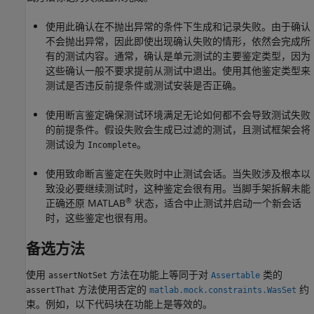
使用此确认在不抛出异常的条件下生成和记录失败。由于确认
不会抛出异常，因此即使出现确认失败的情形，依然会完成所
有的测试内容。通常，确认是单元测试的主要鉴定类型，因为
这些确认一般不要求提前从测试中退出。使用其他鉴定类型来
测试是否违反前提条件或测试安装是否正确。
使用断言鉴定确保测试环境满足无论如何都不会导致测试失败
的前提条件。假设失败会生成已过滤的测试，且测试框架会将
测试设为
。
Incomplete
使用致命断言鉴定在失败时中止测试会话。当失败涉及根本以
致没必要继续测试时，这种鉴定会很有用。当脚手架拆解未能
®
正确还原 MATLAB
状态，适合中止测试并启动一个新会话
时，这些鉴定也很有用。
备选方法
使用
方法在功能上等同于对
类的
assertNotSet
Assertable
方法使用否定的
约
assertThat
matlab.mock.constraints.WasSet
束。例如，以下代码块在功能上是等效的。