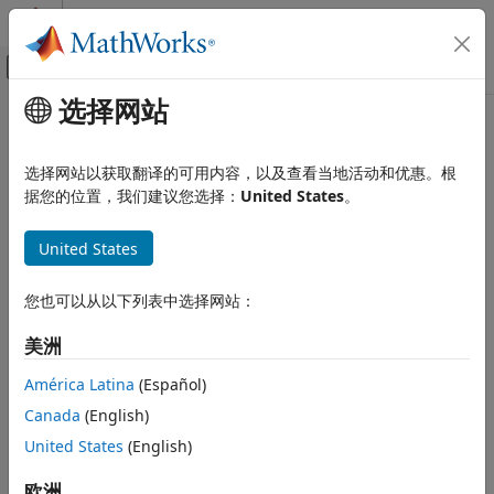
跳到内容
MATLAB 帮助中心
画布外导航菜单切换
选择网站
主要内容
文档主页
assertNotSet
MATLAB
选择网站以获取翻译的可用内容，以及查看当地活动和优惠。根
软件开发
类:
matlab.mock.TestCase
据您的位置，我们建议您选择：
United States
。
测试框架
命名空间:
matlab.mock
在测试中模拟依赖关系
United States
断言属性未经过设置
assertNotSet
您也可以从以下列表中选择网站：
全页展开
本页内容
语法
语法
美洲
描述
assertNotSet(testcase,behavior)
América Latina
(Español)
输入参量
assertNotSet(testcase,behavior,diagnostic)
Canada
(English)
说明
示例
提示
United States
(English)
断言某属性未经过设置。
assertNotSet(
,
)
testcase
behavior
备选方法
欧洲