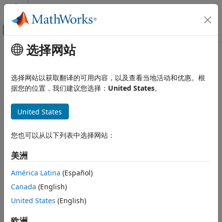
跳到内容
MATLAB 帮助中心
画布外导航菜单切换
选择网站
主要内容
文档主页
hasTemporaryValue
MATLAB
选择网站以获取翻译的可用内容，以及查看当地活动和优惠。根
环境和设置
确定设置是否设置了临时值
据您的位置，我们建议您选择：
United States
。
系统命令
全页折叠
United States
hasTemporaryValue
语法
本页内容
您也可以从以下列表中选择网站：
hasTemporaryValue(s)
语法
说明
描述
美洲
示例
如果该设置已设置临时值，
将返回
。否
hasTemporaryValue(
)
1
s
América Latina
(Español)
输入参量
则，
将返回
。
hasTemporaryValue
0
Canada
(English)
版本历史记录
示例
另请参阅
United States
(English)
示例
欧洲