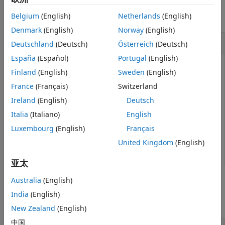
Belgium
(English)
Netherlands
(English)
全部折叠
Denmark
(English)
Norway
(English)
清除设置的临时值
Deutschland
(Deutsch)
Österreich
(Deutsch)
España
(Español)
Portugal
(English)
®
检查 MATLAB
中注释的最大列宽设置是否具有临时值。如果
Finland
(English)
Sweden
(English)
该设置具有临时值，则清除该值。
France
(Français)
Switzerland
Ireland
(English)
Deutsch
s = settings;

Italia
(Italiano)
English
if
(hasTemporaryValue(s.matlab.editor.language.matlab.co
Luxembourg
(English)
Français
end
United Kingdom
(English)
亚太
Australia
(English)
输入参数
India
(English)
全部折叠
New Zealand
(English)
中国