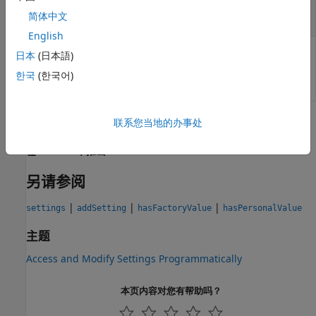
—
设置
s
对象
简体中文
Setting
English
设置，指定为
对象。使用
函数访问树中的
日本
(日本語)
Setting
settings
根设置组对象和所有可用设置。
한국
(한국어)
版本历史记录
联系您当地的办事处
在 R2018a 中推出
另请参阅
|
|
|
settings
addSetting
hasFactoryValue
hasPersonalValue
主题
Access and Modify Settings Programmatically
本页内容对您有帮助吗？