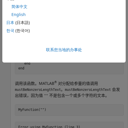
使用
来限制函数接受的输入参量
mustBeNonzeroLengthText
简体中文
值。您可以通过向验证输入参量的函数添加参量代码块来实现
English
这一点
日本
(日本語)
此函数将参量
的值限制为非零长度文本
nonzeroLengthText
한국
(한국어)
值。
联系您当地的办事处
function
 MyFunction(nonzeroLengthText)

arguments
      nonzeroLengthText 
{mustBeNonzeroLengthText}
end
end
®
调用该函数。MATLAB
对分配给参量的值调用
。
会发
mustBeNonzeroLengthText
mustBeNonzeroLengthText
出错误，因为值
不是包含一个或多个字符的文本。
""
MyFunction(
""
)
Error using MyFunction (line 3)
