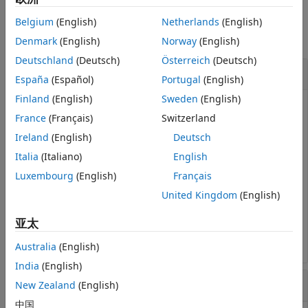
示例
描述
Belgium
(English)
Netherlands
(English)
示例
全部折叠
Denmark
(English)
Norway
(English)
输入参量
Deutschland
(Deutsch)
Österreich
(Deutsch)
扩展功能
验证文本输入是否具有非零长度
版本历史记录
España
(Español)
Portugal
(English)
另请参阅
Finland
(English)
Sweden
(English)
创建一个名为
的空字符串。以
作为输入，调用
txt
txt
France
(Français)
Switzerland
。
会抛
mustBeNonzeroLengthText
mustBeNonzeroLengthText
出错误，因为该变量是一段长度为零的文本。
Ireland
(English)
Deutsch
Italia
(Italiano)
English
txt = 
""
;

Luxembourg
(English)
Français
mustBeNonzeroLengthText(txt)
United Kingdom
(English)
亚太
Value must be text with one or more characters.
Australia
(English)
India
(English)
限制参量值
New Zealand
(English)
中国