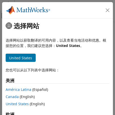
跳到内容
MATLAB 帮助中心
画布外导航菜单切换
选择网站
主要内容
文档主页
mustBeNonzeroLengthText
MATLAB
选择网站以获取翻译的可用内容，以及查看当地活动和优惠。根
编程
验证值为非零长度的文本
据您的位置，我们建议您选择：
United States
。
函数
参量定义
全页折叠
United States
语法
MATLAB
您也可以从以下列表中选择网站：
编程
mustBeNonzeroLengthText(value)
说明
类
美洲
定义类
如果
在每个元素中没有至少一个字符，或如果输入不是文
value
属性
América Latina
(Español)
本，则
会抛出错误。此函数不
mustBeNonzeroLengthText(
)
value
Canada
(English)
返回值。
mustBeNonzeroLengthText
United States
(English)
本页内容
示例
语法
欧洲