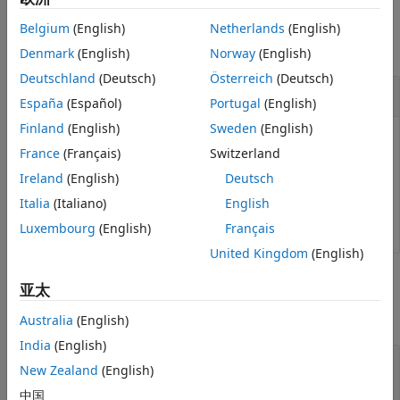
示例
Belgium
(English)
Netherlands
(English)
全部折叠
Denmark
(English)
Norway
(English)
Deutschland
(Deutsch)
Österreich
(Deutsch)
打开工程
España
(Español)
Portugal
(English)
Finland
(English)
Sweden
(English)
从名为
的文件夹中打开一个现有工
"C:/projects/project1/"
France
(Français)
Switzerland
程。
Ireland
(English)
Deutsch
Italia
(Italiano)
English
proj = openProject(
"C:/projects/project1/"
)
Luxembourg
(English)
Français
United Kingdom
(English)
输入参数
亚太
全部折叠
Australia
(English)
India
(English)
—
要加载的工程
projectPath
New Zealand
(English)
字符向量
|
字符串标量
|
对象
中国
matlab.project.Project