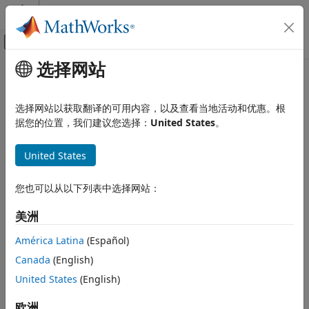
跳到内容
MATLAB 帮助中心
画布外导航菜单切换
选择网站
主要内容
文档主页
openProject
MATLAB
选择网站以获取翻译的可用内容，以及查看当地活动和优惠。根
软件开发
加载现有工程
据您的位置，我们建议您选择：
United States
。
工程
全页折叠
United States
openProject
语法
本页内容
您也可以从以下列表中选择网站：
proj = openProject(projectPath)
语法
说明
描述
美洲
示例
将工程加载到指定的文件或文
= openProject(
)
proj
projectPath
América Latina
(Español)
输入参量
®
件夹中。如果当前有任何工程处于打开状态，MATLAB
会在加载
Canada
(English)
指定工程之前关闭它们。
输出参量
版本历史记录
United States
(English)
示例
另请参阅
欧洲