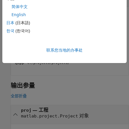
简体中文
要加载的工程，指定为表示工程
文件或工程根文件夹的
English
.prj
完整路径的字符向量或字符串标量。
日本
(日本語)
한국
(한국어)
或者，将工程指定为
对象。
(自
matlab.project.Project
R2026a 起)
联系您当地的办事处
示例:
"C:/projects/project1/myProject.prj"
示例:
"C:/projects/project1/"
输出参量
全部折叠
— 工程
proj
对象
matlab.project.Project