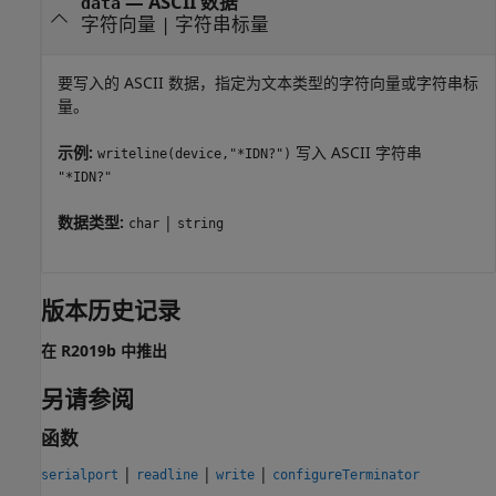
—
ASCII 数据
data
字符向量
|
字符串标量
要写入的 ASCII 数据，指定为文本类型的字符向量或字符串标
量。
示例:
写入 ASCII 字符串
writeline(device,"*IDN?")
"*IDN?"
数据类型:
|
char
string
版本历史记录
在 R2019b 中推出
另请参阅
函数
|
|
|
serialport
readline
write
configureTerminator