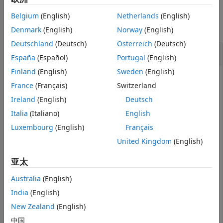
另请参阅
示例
Belgium
(English)
Netherlands
(English)
全部折叠
Denmark
(English)
Norway
(English)
Deutschland
(Deutsch)
Österreich
(Deutsch)
从串行端口设备读写 ASCII 数据行
España
(Español)
Portugal
(English)
Finland
(English)
Sweden
(English)
创建到串行端口设备的连接。在此示例中，
上的串行端
COM3
France
(Français)
Switzerland
口连接到环回设备。
Ireland
(English)
Deutsch
Italia
(Italiano)
English
device = serialport(
"COM3"
,9600)
Luxembourg
(English)
Français
United Kingdom
(English)
device = 

亚太
  Serialport with properties:

Australia
(English)
                 Port: "COM3"

             BaudRate: 9600

India
(English)
    NumBytesAvailable: 0

New Zealand
(English)
中国