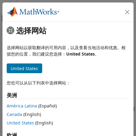
跳到内容
MATLAB 帮助中心
画布外导航菜单切换
选择网站
主要内容
文档主页
writeline
MATLAB
选择网站以获取翻译的可用内容，以及查看当地活动和优惠。根
数据导入和分析
将 ASCII 数据行写入串行端口
据您的位置，我们建议您选择：
United States
。
数据导入和导出
硬件和网络通信
全页折叠
United States
语法
串行和 USB 通信
您也可以从以下列表中选择网站：
writeline
writeline(device,data)
说明
本页内容
美洲
语法
将 ASCII 文本
（后跟终止符）写入
writeline(
,
)
data
device
data
América Latina
(Español)
描述
®
指定的串行端口。该函数暂停 MATLAB
的执行，直到写入了数据
Canada
(English)
和终止符。
示例
输入参量
United States
(English)
示例
版本历史记录
欧洲