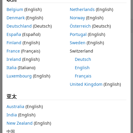
算法
版本历史记录
Belgium
(English)
Netherlands
(English)
全部折叠
另请参阅
Denmark
(English)
Norway
(English)
获取图像数据和关联的 alpha 抠图
Deutschland
(Deutsch)
Österreich
(Deutsch)
España
(Español)
Portugal
(English)
Finland
(English)
Sweden
(English)
从 TIFF 文件获取所有图像数据及其关联的 alpha 抠图。
France
(Français)
Switzerland
Ireland
(English)
Deutsch
为图像文件创建一个
对象。
Tiff
Italia
(Italiano)
English
Luxembourg
(English)
Français
t = Tiff(
'example.tif'
,
'r'
);
United Kingdom
(English)
读取图像数据和关联的 alpha 抠图。
亚太
Australia
(English)
[RGB,A] = readRGBAImage(t);
India
(English)
显示图像。
New Zealand
(English)
中国