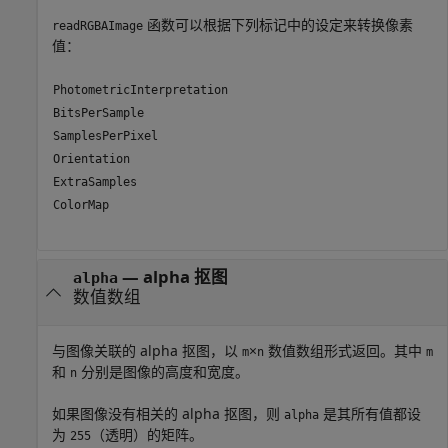
函数可以根据下列标记中的设定来转换像素
readRGBAImage
值：
PhotometricInterpretation
BitsPerSample
SamplesPerPixel
Orientation
ExtraSamples
ColorMap
— alpha 抠图
alpha
数值数组
与图像关联的 alpha 抠图，以
×
数值数组形式返回。其中
m
n
m
和
分别是图像的高度和宽度。
n
如果图像没有相关的 alpha 抠图，则
是其所有值都设
alpha
为
（透明）的矩阵。
255