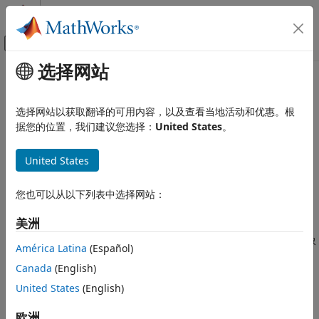
跳到内容
MATLAB 帮助中心
画布外导航菜单切换
选择网站
主要内容
文档主页
readRGBAImage
MATLAB
选择网站以获取翻译的可用内容，以及查看当地活动和优惠。根
数据导入和分析
使用 RGBA 接口读取图像
据您的位置，我们建议您选择：
United States
。
数据导入和导出
标准文件格式
全页折叠
United States
语法
图像数据
您也可以从以下列表中选择网站：
readRGBAImage
[RGB,alpha] = readRGBAImage(t)
说明
本页内容
美洲
语法
使用 RGBA 接口从与
对象
[
,
] = readRGBAImage(
)
Tiff
RGB
alpha
t
América Latina
(Español)
描述
关联的 TIFF 文件中读取图像和 alpha 抠图数据。
t
Canada
(English)
示例
示例
输入参量
United States
(English)
输出参量
示例
欧洲