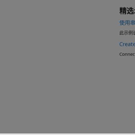
精选
使用串
此示例
Creat
Connect