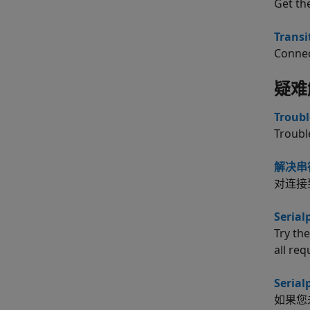
Get th
Transi
Connec
疑难
Troubl
Troubl
解决串
对连接
Serial
Try th
all req
Seri
如果您未