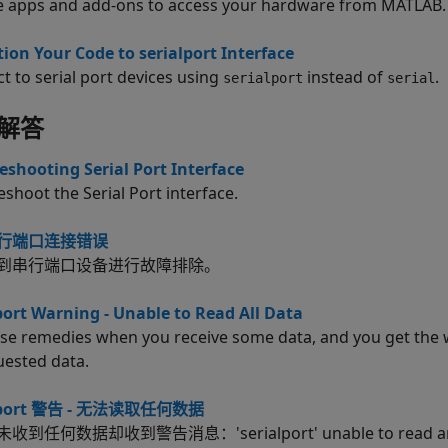
e apps and add-ons to access your hardware from MATLAB.
tion Your Code to serialport Interface
t to serial port devices using
instead of
.
serialport
serial
解答
eshooting Serial Port Interface
eshoot the Serial Port interface.
行端口连接错误
到串行端口设备进行故障排除。
port Warning - Unable to Read All Data
ese remedies when you receive some data, and you get the w
uested data.
alport 警告 - 无法读取任何数据
收到任何数据却收到警告消息：'serialport' unable to rea