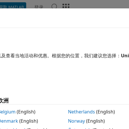
登录
获取 MATLAB
示例
函数
App
视频
回答
和 USB 通信
写入连接到串行端口的设备
以及查看当地活动和优惠。根据您的位置，我们建议您选择：
Uni
信是在两个或更多设备之间进行最常见的低级别协议通信。通常
®
、打印机、Arduino
硬件、另一台计算机或科学仪器，如示
了解串行端口的工作原理，即可实现与仪器的通信。只需在 MATL
行端口建立通信。有关创建
对象的信息，请参阅
Cre
serialport
对象和设备必须具有相同的通信设置，才能写入或读取数
port
欧洲
Belgium
(English)
Netherlands
(English)
Denmark
(English)
Norway
(English)
开