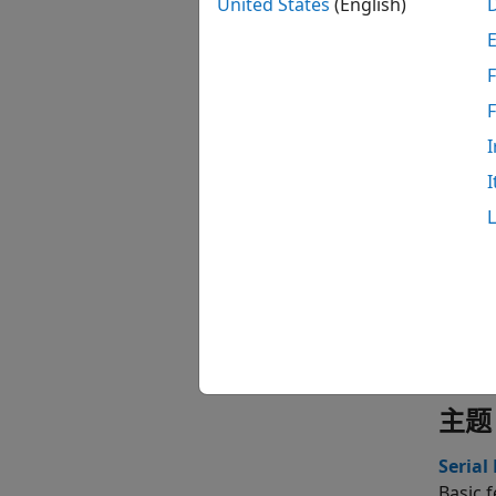
United States
(English)
F
I
I
App
串行
硬件
主题
Serial
Basic 