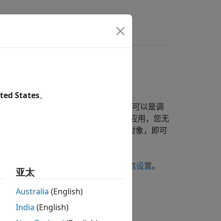
ted States
。
，一个设备是一台计算机，另一个设备可以是调
波器或函数生成器。对于许多串行端口应用，您无
®
AB
工作区中创建一个
对象，即可
serialport
ate Serial Port Object
。
据。有关信息，请参阅
配置串行端口通信设置
。
亚太
Australia
(English)
India
(English)