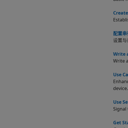
Create
Establ
配置串
设置与
Write 
Write a
Use Ca
Enhanc
device.
Use Se
Signal
Get S