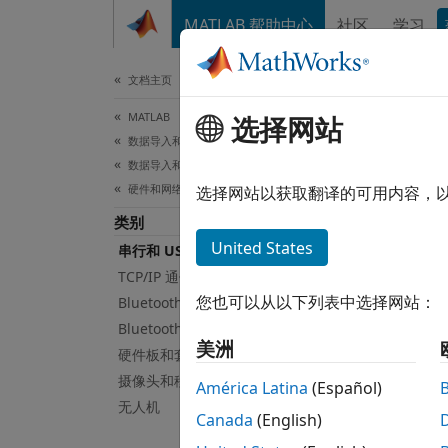
跳到内容
MATLAB 帮助中心
社区
学习
文档
文档主页
MATLAB
串行
选择网站
数据导入和分析
数据导入和导出
硬件和网络通信
读取和
选择网站以获取翻译的可用内容，
串行通
类别
制解调器
United States
串行和 USB 通信
需深入
TCP/IP 通信
通过串
您也可以从以下列表中选择网站：
Bluetooth 通信
Bluetooth 低功耗通信
serial
美洲
硬件板和套件
函数
摄像头和移动传感
América Latina
(Español)
无人机
Canada
(English)
全部展