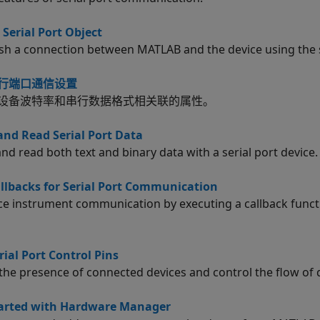
 Serial Port Object
ish a connection between MATLAB and the device using the s
行端口通信设置
设备波特率和串行数据格式相关联的属性。
and Read Serial Port Data
nd read both text and binary data with a serial port device.
llbacks for Serial Port Communication
e instrument communication by executing a callback functi
rial Port Control Pins
 the presence of connected devices and control the flow of d
tarted with Hardware Manager