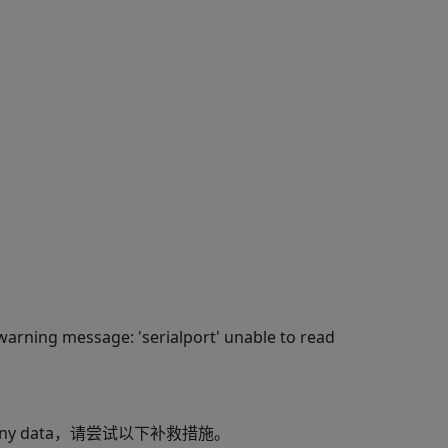
arning message: 'serialport' unable to read
d any data，请尝试以下补救措施。