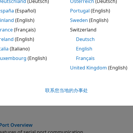
Deutschland
(Deutsch)
Österreich
(Deutsch)
连接和配置
España
(Español)
Portugal
(English)
inland
(English)
Sweden
(English)
读取和写入
France
(Français)
Switzerland
reland
(English)
Deutsch
控制引脚和内存
talia
(Italiano)
English
Luxembourg
(English)
Français
United Kingdom
(English)
通信管理器
Communicate with devices connected to s
联系您当地的办事处
管理器
发现并开始使用您的硬件
(自 R2022a 起)
 Port Overview
features of serial port communication.