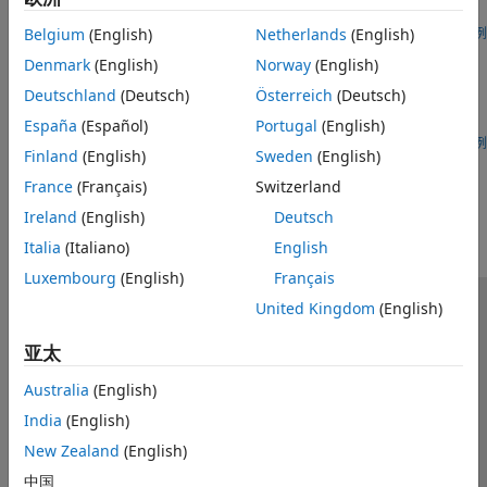
Simulink® 和 Embedded Coder® 生成控制算法代码，然后将其
与手动编写或外部生成的硬件驱动代码集成。此示例说明算法导出
打开示例
Belgium
(English)
Netherlands
(English)
AUTOSAR-Based FOC of PMSM
工作流以及中间步骤。
Denmark
(English)
Norway
(English)
Implement an AUTOSAR-based field-oriented control (FOC)
Deutschland
(Deutsch)
Österreich
(Deutsch)
algorithm to run a permanent magnet synchronous motor
(PMSM).
España
(Español)
Portugal
(English)
打开示例
Finland
(English)
Sweden
(English)
本页内容对您有帮助吗？
France
(Français)
Switzerland
Ireland
(English)
Deutsch
Italia
(Italiano)
English
Luxembourg
(English)
Français
United Kingdom
(English)
信任中心
商标
隐私政策
防盗版
应用程序状态
联系我们
亚太
© 1994-2026 The MathWorks, Inc.
Australia
(English)
India
(English)
选择网站
中国
New Zealand
(English)
中国