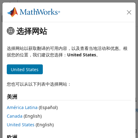
跳到内容
MATLAB 帮助中心
画布外导航菜单切换
选择网站
主要内容
文档主页
面向自定义硬件的示例
控制系统
选择网站以获取翻译的可用内容，以及查看当地活动和优惠。根
浏览电机控制应用，了解如何在自定义硬件上进行部署
据您的位置，我们建议您选择：
United States
。
Motor Control Blockset
浏览在自定义硬件上部署电机控制示例的算法导出工作流。
应用程序
United States
代码生成和部署
精选示例
通用 (ANSI C) 代码生成
您也可以从以下列表中选择网站：
使用自定义硬件估计 PMSM 参数
类别
此示例包括一个算法。自定义电机控制硬件（在 Motor Control
面向自定义硬件的示例
美洲
Blockset™ 示例中未使用的硬件）通过该算法来确定永磁同步电机
以仿真为主的示例
(PMSM) 的参数。算法确定以下参数：
América Latina
(Español)
打开示例
适用于自定义硬件的算法导出工作流
Canada
(English)
United States
(English)
此示例说明如何使用任何自定义电机控制硬件（Motor Control
Blockset™ 示例中未使用的硬件）运行使用磁场定向控制 (FOC) 的
三相永磁同步电机 (PMSM)。使用算法导出工作流，涉及使用
欧洲