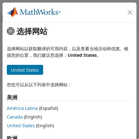
跳到内容
MATLAB 帮助中心
画布外导航菜单切换
选择网站
主要内容
文档主页
本页采用了机器翻译。点击此处可查看最新英文版本。
应用程序部署
Azure
上的
MATLAB
Production
选择网站以获取翻译的可用内容，以及查看当地活动和优惠。根
据您的位置，我们建议您选择：
United States
。
MATLAB Production Server
Server
参考架构
安装
United States
云部署
®
®
使用可自定义的 ARM 模板在 Azure
上部署
MATLAB
类别
Production Server™
您也可以从以下列表中选择网站：
Azure 上的 MATLAB Production Server
®
您可以从 GitHub
部署
MATLAB Production Server
参考架构。
参考架构
您必须拥有
MATLAB Production Server
许可证才能使用此产品。
美洲
AWS 上的 MATLAB Production Server 参考
如果您需要自定义 Azure 资源管理器 (ARM) 模板和自动化脚本，
架构
América Latina
(Español)
此产品可能适合您。
Kubernetes 上的 MATLAB Production
Canada
(English)
Server
在部署到 Azure 完成后并在云中配置了许可后，可以使用
United States
(English)
MATLAB Production Server
仪表板，这是一个基于 Web 的界
面，可让您在云中配置和管理
MATLAB Production Server
。有关
欧洲