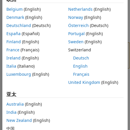
设置
MATLAB Production Server
许可证以在云中使用的详细信
息，请参阅
配置在云上使用的 MATLAB Production Server 许可
Belgium
(English)
Netherlands
(English)
证
。
Denmark
(English)
Norway
(English)
Deutschland
(Deutsch)
Österreich
(Deutsch)
要部署参考架构，请参阅
Microsoft Azure 上的 MATLAB
Production Server
。
España
(Español)
Portugal
(English)
Finland
(English)
Sweden
(English)
小心
France
(Français)
Switzerland
您必须使用云仪表板而不是命令行来管理云中的
MATLAB
Ireland
(English)
Deutsch
Production Server
。
Italia
(Italiano)
English
Luxembourg
(English)
Français
United Kingdom
(English)
主题
亚太
使用参考架构在 Azure 上运行 MATLAB Production Server
使用可自定义的 ARM 模板在 Azure 上部署
MATLAB Production
Australia
(English)
Server
。
India
(English)
配置在云上使用的 MATLAB Production Server 许可证
New Zealand
(English)
查看许可证的配置要求，以在云上使用
MATLAB Production
中国