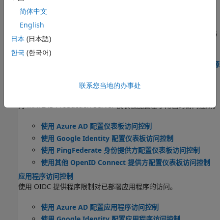
Server
。
简体中文
使用仪表板管理 MATLAB Production Server
English
使用仪表板上传应用程序、编辑服务器设置、配置远程持久性服务
日本
(日本語)
以及配置访问控制。
한국
(한국어)
管理 Azure 上 MATLAB Production Server 参考架构的配置资源
从 Azure 门户配置 Azure 资源。
联系您当地的办事处
仪表板访问控制
为
MATLAB Production Server
仪表板配置基于角色的访问控制。
使用 Azure AD 配置仪表板访问控制
使用 Google Identity 配置仪表板访问控制
使用 PingFederate 身份提供方配置仪表板访问控制
使用其他 OpenID Connect 提供方配置仪表板访问控制
应用程序访问控制
使用 OIDC 提供程序限制对已部署应用程序的访问。
使用 Azure AD 配置应用程序访问控制
使用 Google Identity 配置应用程序访问控制