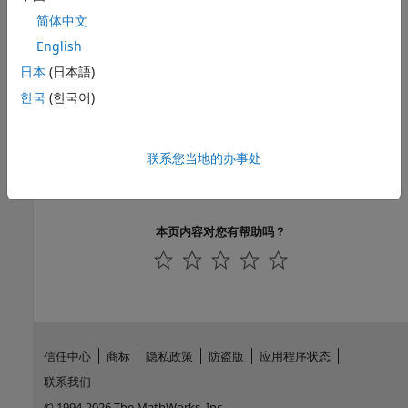
Production Server 存档编译器
(MATLAB Compiler SDK)
简体中文
函数
English
日本
(日本語)
(MATLAB Compiler)
mcc
한국
(한국어)
主题
针对 MATLAB Production Server 创建可部署存档
联系您当地的办事处
使用命令行创建服务器实例
使用仪表板启动服务器实例
本页内容对您有帮助吗？
信任中心
商标
隐私政策
防盗版
应用程序状态
联系我们
© 1994-2026 The MathWorks, Inc.