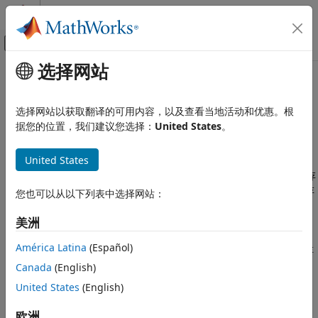
跳到内容
MATLAB 帮助中心
画布外导航菜单切换
选择网站
主要内容
文档主页
本页采用了机器翻译。点击此处可查看最新英文版本。
应用程序部署
将存档部署至
MATLAB
Production
选择网站以获取翻译的可用内容，以及查看当地活动和优惠。根
据您的位置，我们建议您选择：
United States
。
MATLAB Production Server
Server
服务器管理
United States
核心管理任务
®
将 MATLAB
函数打包成
MATLAB Production Server™
可部署存
MATLAB Production Server
档后，您可以将存档上传到您的服务器实例。为了让客户端访问存
您也可以从以下列表中选择网站：
代码部署
档，您的服务器实例必须正在运行。
美洲
将存档部署至 MATLAB Production Server
可部署的存档名称为
。如果使用
Production
.ctf
project_name
América Latina
(Español)
Server 存档编译器
(MATLAB Compiler SDK)
创建可部署存档，存
本页内容
档可在部署工程的输出文件夹中找到。如果您使用
Canada
(English)
另请参阅
(MATLAB Compiler
compiler.build.productionServerArchive
United States
(English)
SDK)
函数创建可部署存档，则可以指定输出文件夹来创建可部署
存档。
欧洲