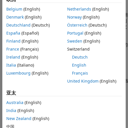
对于使用命令行管理的本地服务器实例，将可部署存档复制到
Belgium
(English)
Netherlands
(English)
auto-deploy-root
属性指定的文件夹中。默认情况下，服务器使用
Denmark
(English)
Norway
(English)
服务器实例中的
文件夹。您可以将可部署存档添加到
auto_deploy
Deutschland
(Deutsch)
Österreich
(Deutsch)
正在运行的服务器的
文件夹中。服务器动态监视此文
auto_deploy
件夹并处理添加到
文件夹的可部署存档。
España
(Español)
Portugal
(English)
auto_deploy
Finland
(English)
Sweden
(English)
®
®
对于使用仪表板管理的本地服务器实例以及 Azure
和 AWS
上的
France
(Français)
Switzerland
服务器部署，分别使用仪表板和云仪表板上传和共享 MATLAB 应
用程序。有关在 AWS 中上传用于服务器部署的应用程序，请参阅
Ireland
(English)
Deutsch
上传 MATLAB 应用程序
和
上传 MATLAB 应用程序
。
Italia
(Italiano)
English
Luxembourg
(English)
Français
®
对于在 Kubernetes
中运行的服务器，将可部署存档上传到您的
网络文件服务器或 Azure 文件共享。所有用户必须具有可部署存档
United Kingdom
(English)
的读取权限。有关 Kubernetes 中的部署详细信息，请参阅
亚太
®
GitHub
上的
Kubernetes 中的 MATLAB Production Server
存
储库。
Australia
(English)
另请参阅
India
(English)
New Zealand
(English)
App
中国