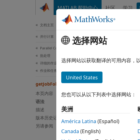
跳到内容
MATLAB 帮助中心
社区
学习
文档
文档主页
并行计算
选择网站
本页采
Parallel Computing Toolbox
get
批处理
选择网站以获取翻译的可用内容，
详细的作业和任务控制
作业和任务的创建
客户端
United States
getJobFolder
语法
本页内容
您也可以从以下列表中选择网站：
语法
jobloc
美洲
描述
版本历史记录
说明
América Latina
(Español)
另请参阅
Canada
(English)
jobloc