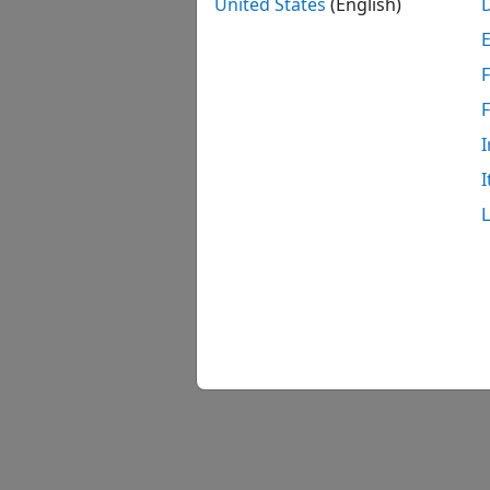
会话有
United States
(English)
版本
F
在 R2
I
另请
I
getJob