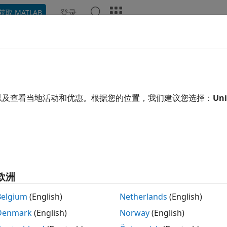
登录
获取 MATLAB
示例
函数
视频
回答
用了机器翻译。点击此处可查看英文原文。
JobFolder
以及查看当地活动和优惠。根据您的位置，我们建议您选择：
Uni
上存储作业的文件夹
ation = getJobFolder(cluster,job)
欧洲
Belgium
(English)
Netherlands
(English)
Denmark
(English)
Norway
(English)
返回磁盘上存储指定作业
ation = getJobFolder(cluster,job)