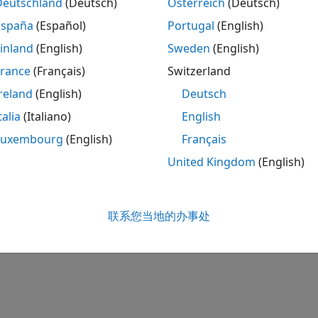
效，不一定对工作单元有效。
Deutschland
(Deutsch)
Österreich
(Deutsch)
España
(Español)
Portugal
(English)
历史记录
inland
(English)
Sweden
(English)
012a 中推出
France
(Français)
Switzerland
reland
(English)
Deutsch
参阅
talia
(Italiano)
English
|
FolderOnCluster
parcluster
Luxembourg
(English)
Français
United Kingdom
(English)
本页内容对您有帮助吗？
联系您当地的办事处