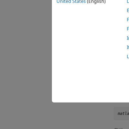
用此函
United States
(English)
为了定
F
jobSta
包
I
I
在
在
要为
At
matl