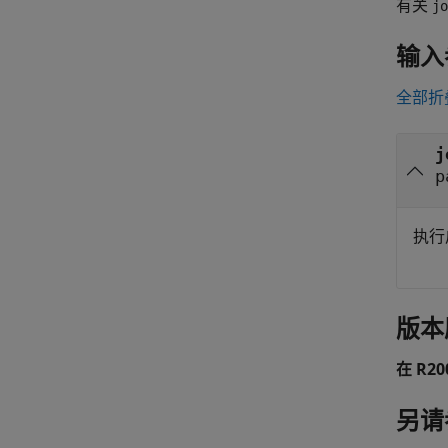
有关
jo
输入
全部折
j
p
执行
版本
在 R2
另请