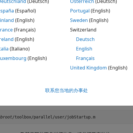
数，也不能明确地将其作为任务函数的一部分。
Deutschland
(Deutsch)
Österreich
(Deutsch)
España
(Español)
Portugal
(English)
®
义工作单元上的作业初始化操作，将 MATLAB
代码添加到
jobS
inland
(English)
Sweden
(English)
，并执行找到的第一个：
rtup.m
France
(Français)
Switzerland
含在作业的
属性中。
AttachedFiles
reland
(English)
Deutsch
talia
(Italiano)
English
作业的
属性中包含的文件夹中。
AdditionalPaths
Luxembourg
(English)
Français
工作单元 MATLAB 安装中的以下位置：
United Kingdom
(English)
matlabroot
联系您当地的办事处
或
属性创建
文件
tachedFiles
AdditionalPaths
jobStartup.m
abroot