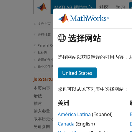
跳到内容
MATLAB 帮助中心
社区
学习
文档
文档主页
并行计算
选择网站
本页采
Parallel Computing Toolbox
job
批处理
选择网站以获取翻译的可用内容，
详细的作业和任务控制
作业和任务的创建
作业启
United States
jobStartup
全页折
本页内容
您也可以从以下列表中选择网站：
语法
语法
美洲
描述
jobSta
输入参量
说明
América Latina
(Español)
版本历史记录
Canada
(English)
当工作
另请参阅