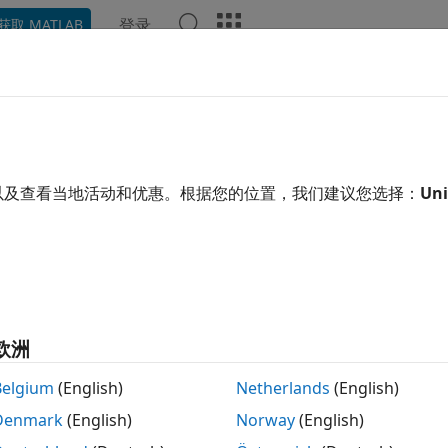
登录
获取 MATLAB
示例
函数
视频
回答
用了机器翻译。点击此处可查看英文原文。
Startup
以及查看当地活动和优惠。根据您的位置，我们建议您选择：
Uni
动时运行的用户定义选项文件
叠
欧洲
rtup(job)
Belgium
(English)
Netherlands
(English)
Denmark
(English)
Norway
(English)
单元第一次评估某项特定作业的任务时，
会自
jobStartup(
)
job