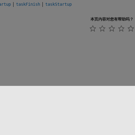
|
|
artup
taskFinish
taskStartup
本页内容对您有帮助吗？
联系我们