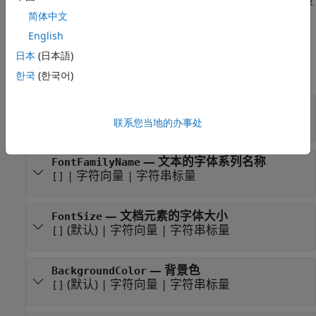
将
StyleName
属性设置为
。您必须在追加此
对象
styleName
Text
的文档模板中的样式表中定义样式。
简体中文
English
属性
日本
(日本語)
全部展开
한국
(한국어)
—
该文档元素所包含的文本
Content
(默认) |
字符向量
|
字符串标量
联系您当地的办事处
""
—
文本的字体系列名称
FontFamilyName
|
字符向量
|
字符串标量
[]
—
文档元素的字体大小
FontSize
(默认) |
字符向量
|
字符串标量
[]
—
背景色
BackgroundColor
(默认) |
字符向量
|
字符串标量
[]