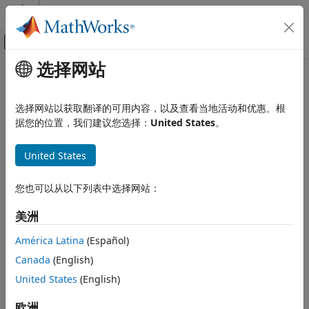
跳到内容
MATLAB 帮助中心
画布外导航菜单切换
选择网站
主要内容
文档主页
本页采用了机器翻译。点击此处可查看英文原文。
报告和数据库访问
mlreportgen.dom.Text 类
选择网站以获取翻译的可用内容，以及查看当地活动和优惠。根
据您的位置，我们建议您选择：
United States
。
MATLAB Report Generator
报告生成器开发
命名空间:
mlreportgen.dom
United States
内容生成
段落、文本字符串和数字
文本对象
您也可以从以下列表中选择网站：
mlreportgen.dom.Text 类
全页展开
美洲
描述
本页内容
描述
América Latina
(Español)
使用
类的对象
将文本包含在文档中。
mlreportgen.dom.Text
创建对象
Canada
(English)
属性
要了解可以将
对象追加到哪些 DOM 对
United States
(English)
mlreportgen.dom.Text
方法
象，请参阅
将 mlreportgen.dom.Text 对象追加到 DOM 类对象
示例
欧洲
上
。