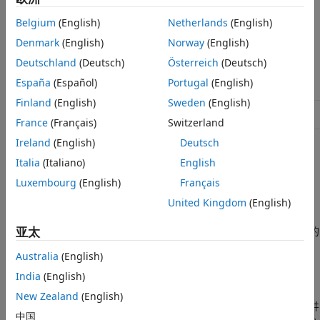
详细信息
Belgium
(English)
Netherlands
(English)
类是一个
类。
提示
mlreportgen.dom.Text
handle
Denmark
(English)
Norway
(English)
版本历史记录
类属性
Deutschland
(Deutsch)
Österreich
(Deutsch)
另请参阅
España
(Español)
Portugal
(English)
HandleCompatible
true
Finland
(English)
Sweden
(English)
ConstructOnLoad
true
France
(Français)
Switzerland
Ireland
(English)
Deutsch
创建对象
Italia
(Italiano)
English
描述
Luxembourg
(English)
Français
创建一个空
对象。
United Kingdom
(English)
= mlreportgen.dom.Text
Text
textObj
亚太
创建一个包含指定文本的
= mlreportgen.dom.Text(
)
textObj
text
对象，并将
Content
属性设置为
。
Text
text
Australia
(English)
示例
India
(English)
New Zealand
(English)
还指定样式并
= mlreportgen.dom.Text(
,
)
textObj
text
styleName
中国