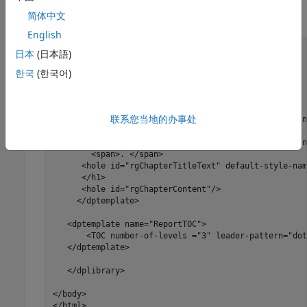
，定义目录
简体中文
ReportTOC
English
<html>

日本
(日本語)
<body>

한국
(한국어)
   <dplibrary>

	  <dptemplate name="rgChapter">

      <h1 class="rgChapterTitle">

联系您当地的办事处
      <hole id="rgChapterTitlePrefix" default-style-n
        <span> </span>

      <hole id="rgChapterTitleNumber" default-style-n
        <span>. </span>

      <hole id="rgChapterTitleText" default-style-nam
      </h1>

      <hole id="rgChapterContent"/>

     </dptemplate>

   <dptemplate name="ReportTOC">

       <TOC number-of-levels ="3" leader-pattern="dot
   </dptemplate>

   </dplibrary>

</body>
