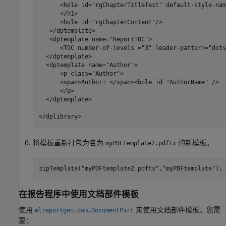
      <hole id="rgChapterTitleText" default-style-nam
      </h1>

      <hole id="rgChapterContent"/>

   </dptemplate>

   <dptemplate name="ReportTOC">

      <TOC number-of-levels ="3" leader-pattern="dots"
  </dptemplate>

  <dptemplate name="Author">

      <p class="Author">

      <span>Author: </span><hole id="AuthorName" />  

      </p>

  </dptemplate>

将模板重新打包为名为
的新模板。
myPDFtemplate2.pdftx
zipTemplate(
"myPDFtemplate2.pdftx"
,
"myPDFtemplate"
);
在报告程序中使用文档部件模板
使用
来使用文档部件模板。您需
mlreportgen.dom.DocumentPart
要：