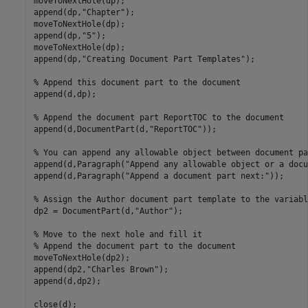
moveToNextHole(dp);

append(dp,
"Chapter"
);

moveToNextHole(dp);

append(dp,
"5"
);

moveToNextHole(dp);

append(dp,
"Creating Document Part Templates"
);

% Append this document part to the document
append(d,dp);

% Append the document part ReportTOC to the document
append(d,DocumentPart(d,
"ReportTOC"
));

% You can append any allowable object between document pa
append(d,Paragraph(
"Append any allowable object or a docu
append(d,Paragraph(
"Append a document part next:"
));

% Assign the Author document part template to the variabl
dp2 = DocumentPart(d,
"Author"
);

% Move to the next hole and fill it
% Append the document part to the document
moveToNextHole(dp2);

append(dp2,
"Charles Brown"
);

append(d,dp2);

close(d);
