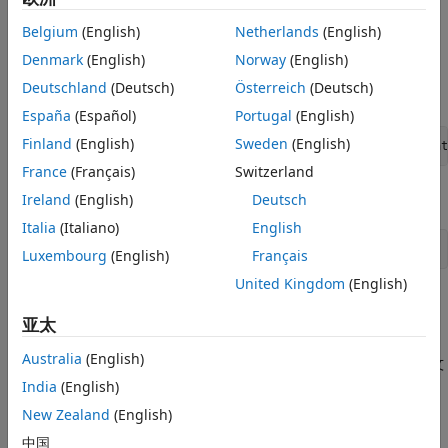
在报告程序中使用文档部件模板
将模板添加到 PDF 文档部件库
另请参阅
Belgium
(English)
Netherlands
(English)
在此示例中，从默认的 PDF 模板包开始。
Denmark
(English)
Norway
(English)
Deutschland
(Deutsch)
Österreich
(Deutsch)
创建默认模板包的副本。
España
(Español)
Portugal
(English)
Finland
(English)
Sweden
(English)
mlreportgen.dom.Document.createTemplate(
"myPDFtemplat
France
(Français)
Switzerland
解压模板包。
Ireland
(English)
Deutsch
Italia
(Italiano)
English
unzipTemplate(
"myPDFtemplate.pdftx"
);
Luxembourg
(English)
Français
United Kingdom
(English)
在当前文件夹中，打开解压的模板文件夹
。在
myPDFtemplate
HTML 或文本编辑器中打开
。
亚太
docpart_templates.html
Australia
(English)
元素定义文档部件库。
元素定义每个文
dplibrary
dptemplate
档部件模板。本文档部件库有两个文档部件模板：
India
(English)
New Zealand
(English)
，定义章的部件模板
rgChapter
中国