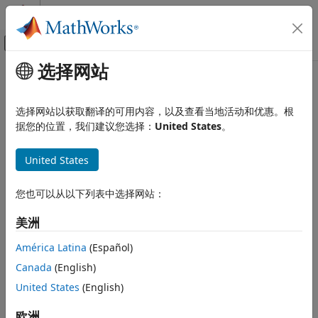
跳到内容
MATLAB 帮助中心
画布外导航菜单切换
选择网站
主要内容
文档主页
本页采用了机器翻译。点击此处可查看英文原文。
报告和数据库访问
PDF 和 HTML 文档的部件和空位
选择网站以获取翻译的可用内容，以及查看当地活动和优惠。根
据您的位置，我们建议您选择：
United States
。
MATLAB Report Generator
报告生成器开发
以下示例演示如何：
United States
内容生成
文档部分和嵌入文件
定义一个有空位的文档部件模板。
您也可以从以下列表中选择网站：
MATLAB Report Generator
以编程方式将文档部件插入报告中并填补空位。
美洲
报告生成器开发
模板
插入目录文档部件。
América Latina
(Español)
Canada
(English)
PDF 和 HTML 文档的部件和空位
本示例使用 PDF 模板和报告。但是，您可以对 HTML 报告使用相
United States
(English)
本页内容
同的过程。在整个示例中将文档类型信息替换为相应的 HTML 信
息。
将模板添加到 PDF 文档部件库
欧洲