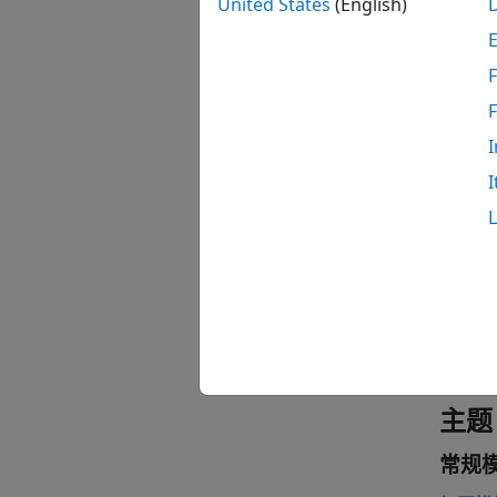
United States
(English)
F
函数
I
I
tmpl
zipT
unzi
zipD
unzi
主题
常规