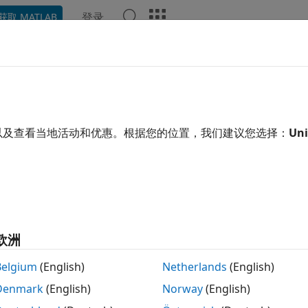
登录
获取 MATLAB
示例
函数
App
报告组件
视频
回答
用了机器翻译。点击此处可查看英文原文。
板
以及查看当地活动和优惠。根据您的位置，我们建议您选择：
Uni
ord、HTML 和 PDF 模板来格式化报告
定报告的默认格式和固定内容。模板还可以包含空位（占位空白
®
®
®
告查看器（例如
Microsoft
Word
或
Adobe
Acrobat
）应用
欧洲
开
Belgium
(English)
Netherlands
(English)
Denmark
(English)
Norway
(English)
创作与内容