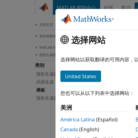
跳到内容
MATLAB 帮助中心
社区
学习
文档
文档主页
报告和数据库访问
选择网站
本页采
MATLAB Report Generator
模
报告生成器开发
选择网站以获取翻译的可用内容，
类别
使用 W
报告生成器创建
United States
模板指
内容生成
位。报
模板
您也可以从以下列表中选择网站：
报告生成器实用工具
类
美洲
全部展
América Latina
(Español)
Canada
(English)