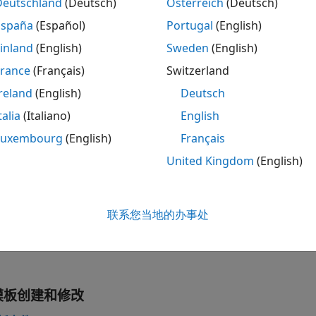
Deutschland
(Deutsch)
Österreich
(Deutsch)
España
(Español)
Portugal
(English)
样式
inland
(English)
Sweden
(English)
France
(Français)
Switzerland
reland
(English)
Deutsch
talia
(Italiano)
English
预览源模板的内容和样式
(自 R2
view
Luxembourg
(English)
Français
将 DOM HTML 和 PDF 模板打
emplate
United Kingdom
(English)
解压压缩的 DOM 模板
pTemplate
将解压的 DOTX 模板打包成 DO
OCXTemplate
联系您当地的办事处
解压压缩的 DOTX 模板文件
pDOCXTemplate
模板创建和修改