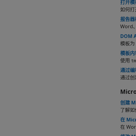
打开模
如何打
报告器
Word
DOM 
模板为 
模板内
使用
tm
通过编
通过创
Micro
创建 Mi
了解如
在 Mi
在 W