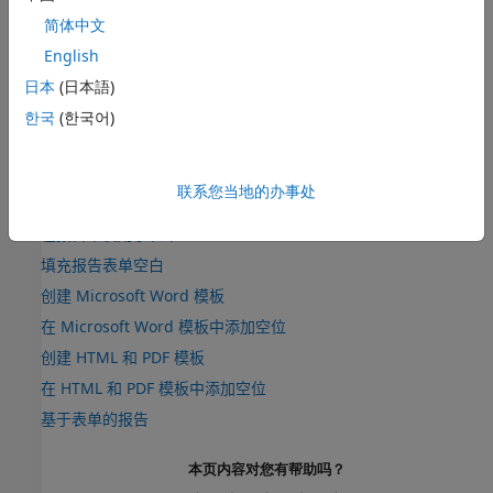
另请参阅
简体中文
函数
English
moveToNextHole
日本
(日本語)
类
한국
(한국어)
mlreportgen.dom.DocumentPart
联系您当地的办事处
主题
在报告中使用子表单
填充报告表单空白
创建 Microsoft Word 模板
在 Microsoft Word 模板中添加空位
创建 HTML 和 PDF 模板
在 HTML 和 PDF 模板中添加空位
基于表单的报告
本页内容对您有帮助吗？