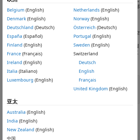
fillAuthor
Author
空位。假设派生类定义了填补空位的方法，
方法会从文档或部
fill
Belgium
(English)
Netherlands
(English)
件中的第一个空位移动到最后一个空位，调用相应的
fillHoleID
Denmark
(English)
Norway
(English)
方法来填补每个空位。
Deutschland
(Deutsch)
Österreich
(Deutsch)
方法消除了报告程序明确循环遍历文档或文档部件模板中的空
fill
España
(Español)
Portugal
(English)
位的需要。报告只需要调用文档或部件的
方法。例如，假设
fill
Finland
(English)
Sweden
(English)
您从
类派生了一个名为
的报
mlreportgen.dom.Document
MyReport
告类，并且该派生类根据其构造函数中提供的数据为报告模板定义
France
(Français)
Switzerland
的每个空位定义了方法。然后，只需要三行就可以生成
MyReport
Ireland
(English)
Deutsch
的实例：
Italia
(Italiano)
English
Luxembourg
(English)
Français
function
 makeReport(rptdata)

rpt = MyReport(rptdata);

United Kingdom
(English)
fill(rpt);

亚太
Australia
(English)
®
要查看基于表单的面向对象报告程序的示例，请在
MATLAB
Report Generator™
文档的
示例
窗格中打开
面向对象的报告
示
India
(English)
例。
New Zealand
(English)
中国