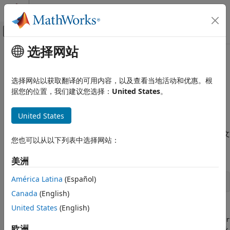
跳到内容
MATLAB 帮助中心
画布外导航菜单切换
选择网站
主要内容
文档主页
本页采用了机器翻译。点击此处可查看英文原文。
报告和数据库访问
简化表格填写
选择网站以获取翻译的可用内容，以及查看当地活动和优惠。根
据您的位置，我们建议您选择：
United States
。
MATLAB Report Generator
报告生成器开发
面向对象的方法允许您使用 DOM
方法来简化基于表单的报
fill
United States
模板
告。
方法适用于从
或
fill
mlreportgen.dom.Document
类派生的类的实例。它假定对于文
mlreportgen.dom.DocumentPart
简化表格填写
您也可以从以下列表中选择网站：
档或文档部件模板中的每个空位，派生类定义具有以下签名的方
本页内容
法：
美洲
另请参阅
América Latina
(Español)
     fillHoleID(obj)
Canada
(English)
United States
(English)
签名的
部分是文档或文档部件模板定义的空位的 ID。
HoleID
obj
参量是派生类的一个实例。例如，假设模板定义了一个名为
Author
欧洲
的空位。然后派生类定义一个方法名
来填补
此