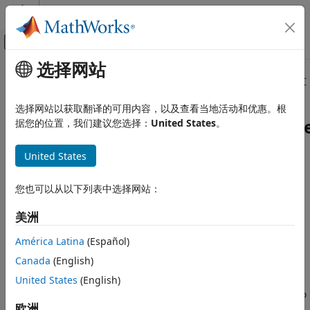
跳到内容
MATLAB 帮助中心
画布外导航菜单切换
选择网站
主要内容
文档主页
本页面提供的是上一版软件的文档。当前版本中已删除对应的英文
页面。
报告和数据库访问
选择网站以获取翻译的可用内容，以及查看当地活动和优惠。根
slreportgen.report.ExecutionOrd
据您的位置，我们建议您选择：
United States
。
Simulink Report Generator
创建报告程序
United States
使用报告 API 创建报告程序
类:
slreportgen.report.ExecutionOrder
命名空间:
slreportgen.report
slreportgen.report.ExecutionOrder.customizeReporter
您也可以从以下列表中选择网站：
本页内容
创建自定义执行顺序报告器类
美洲
语法
全页展开
描述
América Latina
(Español)
语法
输入参量
Canada
(English)
输出参量
United States
(English)
reporter =
示例
slreportgen.report.ExecutionOrder.customizeReporter(classp
版本历史记录
欧洲
ath)