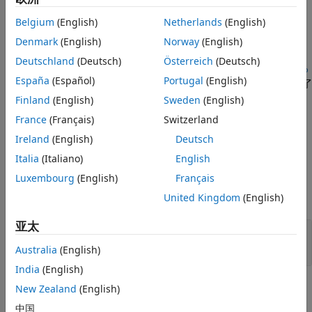
另请参阅
Belgium
(English)
Netherlands
(English)
说明
Denmark
(English)
Norway
(English)
=
reporter
Deutschland
(Deutsch)
Österreich
(Deutsch)
slreportgen.report.ExecutionOrder.customizeReporter(
classp
España
(Español)
Portugal
(English)
在
指定的位置创建一个类定义文件，该文件定义了
)
classpath
ath
的子类。此方法还将默认的
Finland
(English)
Sweden
(English)
slreportgen.report.ExecutionOrder
报告器模板复制到包含类定义文件的文件夹的
France
(Français)
Switzerland
子文件夹中。您可以使用类定义文件作为起
resources/templates
Ireland
(English)
Deutsch
点来为您的报告设计自定义执行顺序报告器类。
Italia
(Italiano)
English
输入参数
Luxembourg
(English)
Français
全部展开
United Kingdom
(English)
亚太
—
新类定义文件的路径和名称
classpath
字符串标量
|
字符向量
Australia
(English)
India
(English)
输出参量
New Zealand
(English)
中国