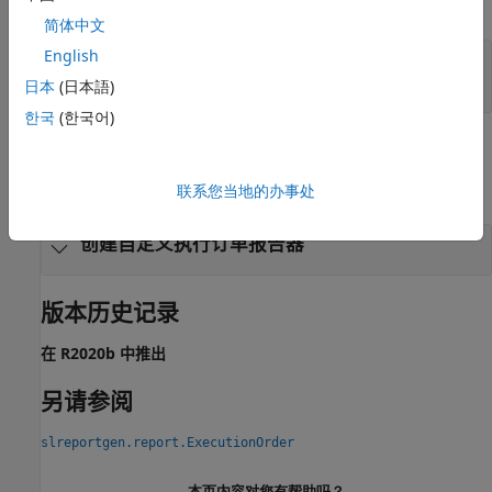
全部展开
简体中文
English
— 新报告器类的路径和文件名
reporter
字符串标量
日本
(日本語)
한국
(한국어)
示例
全部展开
联系您当地的办事处
创建自定义执行订单报告器
版本历史记录
在 R2020b 中推出
另请参阅
slreportgen.report.ExecutionOrder
本页内容对您有帮助吗？