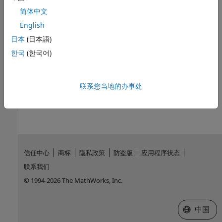
简体中文
在 Simulink 和目标硬件之间设置外部模式连接
English
使用
命名空间在 Simulink 和目标硬件之间提供连接。
target
日本
(日本語)
Define Custom Emulator for Target Connectivity
한국
(한국어)
Provide connectivity for target emulator.
本页内容对您有帮助吗？
联系您当地的办事处
信任中心
商标
隐私政策
防盗版
应用程序状态
联系我们
© 1994-2026 The MathWorks, Inc.
选择网站
中国