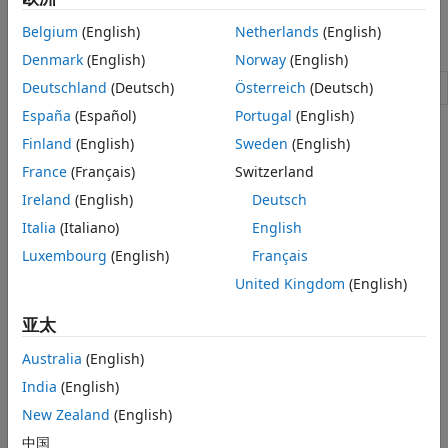
件之间提供连接。
Belgium
(English)
Netherlands
(English)
命名空间
Denmark
(English)
Norway
(English)
管理目标硬件和构建工具信息
Deutschland
(Deutsch)
Österreich
(Deutsch)
target
España
(Español)
Portugal
(English)
主题
Finland
(English)
Sweden
(English)
France
(Français)
Switzerland
使用目标框架
目标框架的概述。
Ireland
(English)
Deutsch
Italia
(Italiano)
English
注册新硬件设备
Luxembourg
(English)
Français
通过注册新设备来扩展支持的硬件范围。
United Kingdom
(English)
Generate Native Half-Precision C Code from Simulink
Models
(Fixed-Point Designer)
亚太
Generate C code for embedded hardware targets that
Australia
(English)
natively supports half precision floating-point data types.
India
(English)
Create Custom CMake Toolchain Definition
New Zealand
(English)
CMake is a third-party, open-source tool for build process
中国
management.