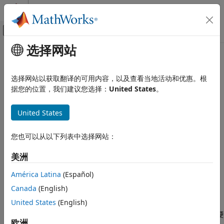
跳到内容
MATLAB 帮助中心
画布外导航菜单切换
选择网站
主要内容
文档主页
目标框架
代码生成
选择网站以获取翻译的可用内容，以及查看当地活动和优惠。根
®
捕获 MathWorks
软件的目标硬件信息
据您的位置，我们建议您选择：
United States
。
Simulink Coder
®
目标框架使您能够定义目标硬件特性，并将工具与 MATLAB
和
代码和工具自定义
®
Simulink
集成。使用
包中的类，捕获 MathWorks 软件
target
United States
类别
的目标硬件或软件平台信息。您可以使用这些信息来进行以下操
作：
生成代码中的数据表示
您也可以从以下列表中选择网站：
模型配置集自定义
在模型仿真中复制目标硬件行为。
自定义模块的代码生成
美洲
目标语言编译器
为硬件和软件平台自定义或优化 MathWorks 产品功能。
América Latina
(Español)
目标框架
Canada
(English)
目标平台设备自定义
将目标硬件与第三方或自定义软件工具集成。
United States
(English)
代码编译自定义
例如，您可以使用
包在 Simulink 和外部模式仿真的目标硬
针对目标硬件的自定义软件
target
欧洲