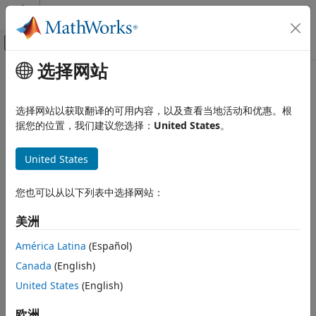
跳到内容
MATLAB 帮助中心
画布外导航菜单切换
选择网站
主要内容
文档主页
bdIsLoaded
Simulink
选择网站以获取翻译的可用内容，以及查看当地活动和优惠。根
Simulink 环境基础知识
确定是否加载了模型、子系统或库
据您的位置，我们建议您选择：
United States
。
编程式模型编辑
全页折叠
United States
bdIsLoaded
语法
本页内容
您也可以从以下列表中选择网站：
tf = bdIsLoaded(bd)
语法
说明
描述
美洲
示例
返回是否加载了指定的模型、子系统或库。
= bdIsLoaded(
)
tf
bd
América Latina
(Español)
输入参量
Canada
(English)
示例
输出参量
版本历史记录
United States
(English)
示例
另请参阅
欧洲