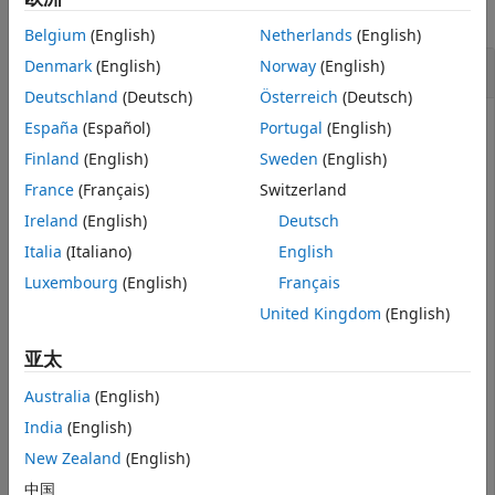
全部折叠
Belgium
(English)
Netherlands
(English)
检查是否加载了模型
Denmark
(English)
Norway
(English)
Deutschland
(Deutsch)
Österreich
(Deutsch)
España
(Español)
Portugal
(English)
Finland
(English)
Sweden
(English)
检查一个模型
France
(Français)
Switzerland
打开示例。然后，加载
模型。
vdp
Ireland
(English)
Deutsch
Italia
(Italiano)
English
load_system(
'vdp'
)
Luxembourg
(English)
Français
United Kingdom
(English)
检查
模型是否已加载。
vdp
亚太
bdIsLoaded(
'vdp'
)
Australia
(English)
India
(English)
ans = 
logical
New Zealand
(English)
   1

中国