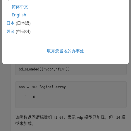
简体中文
该函数返回逻辑标量
，表示模型已加载。
1
English
日本
(日本語)
检查多个模型
한국
(한국어)
您可以检查一个函数调用是否加载了多个模型。
检查
和
模型是否已加载。将要检查的模型指定为字符
vdp
f14
联系您当地的办事处
向量元胞数组。
bdIsLoaded({
'vdp'
,
'f14'
})
ans = 
1×2 logical array
   1   0

该函数返回逻辑数组
，表示
模型已加载，但
模
[1 0]
vdp
f14
型未加载。