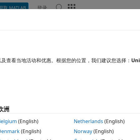
登录
获取 MATLAB
示例
函数
App
视频
回答
用了机器翻译。点击此处可查看英文原文。
用模型切片器工具简化模型以实现对
以及查看当地活动和优惠。根据您的位置，我们建议您选择：
Uni
通过重点关注模型中感兴趣的区域，简化大型复杂模型的仿真、
部分后，可以生成简化的独立模型。简化的模型包含突出显示部
分析将更改应用于简化的独立模型，然后将这些更改应用回原始
例模型
包含模型
sldemo_mdlref_basic
sldemo_mdlref_counter
欧洲
提示符下，输入：
Belgium
(English)
Netherlands
(English)
Denmark
(English)
Norway
(English)
openExample(
'sldemo_mdlref_basic'
);