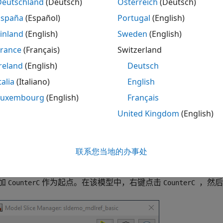
Deutschland
(Deutsch)
Österreich
(Deutsch)
打开模型切片器管理器，请在
App
选项卡的“模型验证、确认和
España
(Español)
Portugal
(English)
inland
(English)
Sweden
(English)
模型切片管理器中，点击箭头以展开
切片器配置列表
。
France
(Français)
Switzerland
置以下切片属性：
reland
(English)
Deutsch
talia
(Italiano)
English
名称
：
Slice1
Luxembourg
(English)
Français
颜色
：
（品红）
United Kingdom
(English)
信号传播
：
上游
联系您当地的办事处
型切片器还可以突出显示模型中模块的下游或双向构造，具体取
加
作为起点。在该模型中，右键点击
，然后
CounterC
CounterC