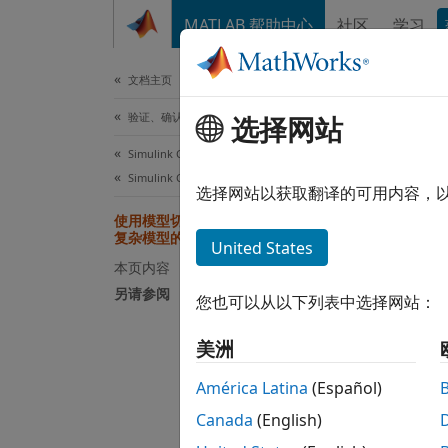
跳到内容
MATLAB 帮助中心
社区
学习
文档
文档主页
验证、确认和测试
选择网站
本页采
Simulink Check
使
Simulink Check 快速入门
选择网站以获取翻译的可用内容，
使用模型切片器工具简化模型以实现对
复杂模型的针对性分析
您可以
United States
型的一
本页内容
形式化
另请参阅
您也可以从以下列表中选择网站：
示
美洲
令
América Latina
(Español)
Canada
(English)