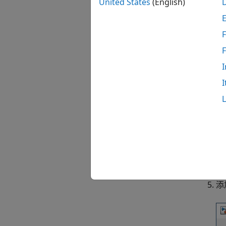
United States
(English)
要
F
在
设
I
I
模
添