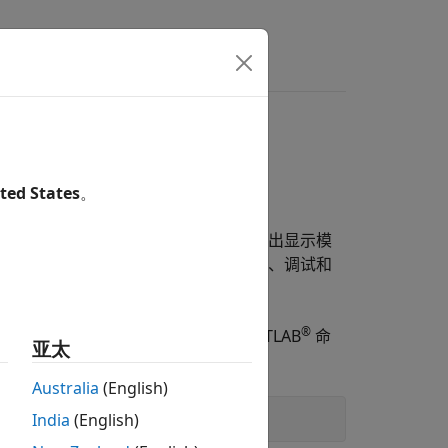
复杂模型的针对性分析
ted States
。
调试和形式化分析。使用模型切片器突出显示模
分中的模块和依赖关系路径。基于仿真、调试和
模型。
®
的三个实例。要打开该模型，请在 MATLAB
命
亚太
Australia
(English)
India
(English)