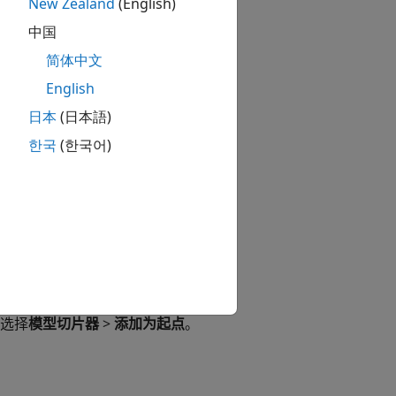
New Zealand
(English)
测试”部分中，点击
模型切片器
。
中国
简体中文
English
日本
(日本語)
한국
(한국어)
决于您要跟踪的信号传播的方向。
选择
模型切片器
>
添加为起点
。