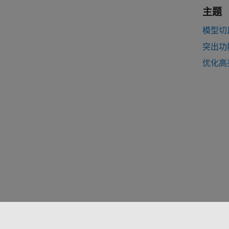
主题
模型切
突出功
优化高