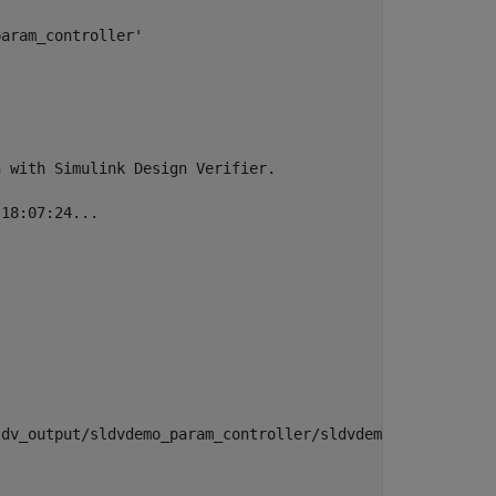
aram_controller'

 with Simulink Design Verifier.

18:07:24...

dv_output/sldvdemo_param_controller/sldvdemo_param_contr