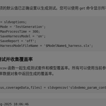
项的默认值已正确设置以生成测试。您可以使用
命令显示所
get
= sldvoptions;

.Mode = 
'TestGeneration'
;

MaxProcessTime = 300;

.SaveHarnessModel = 
'on'
;

.SaveReport = 
'off'
;

.HarnessModelFileName = 
'$ModelName$_harness.slx'
测试并收集覆盖率
函数一起生成测试套件和模型覆盖率。所有可以使用当前参
ncov
率数据对象中返回生成的覆盖率。
tus,coverageData,files] = sldvgencov(
'sldvdemo_param_con
g-2025 18:06:46
