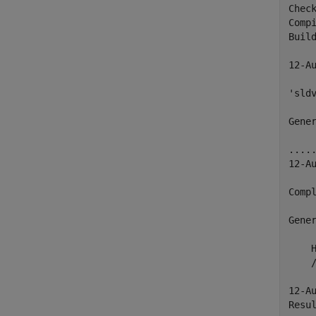
Chec
Compi
Build
12-Au
'sld
Gene
.....
12-Au
Compl
Gener
    H
    
12-Au
Resul