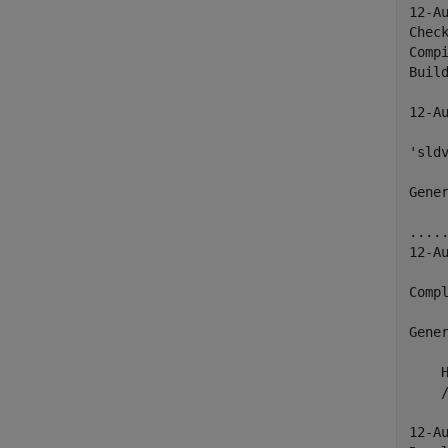
12-Au
Chec
Compi
Build
12-Au
'sld
Gene
.....
12-Au
Compl
Gener
    H
    
12-Au