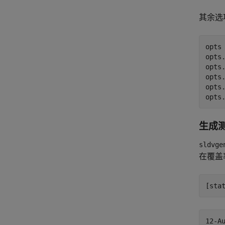
其余选
opts 
opts
opts.
opts
opts
opts
生成
sldvge
在覆盖
[sta
12-Au