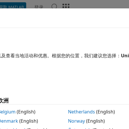
登录
获取 MATLAB
示例
函数
模块
视频
回答
用了机器翻译。点击此处可查看最新英文版本。
用命令行函数支持更改参数
以及查看当地活动和优惠。根据您的位置，我们建议您选择：
Uni
示如何使用 Simulink® Design Verifier™ 命令行函
可调参数的控制器模型
欧洲
型是一个具有单个参数的简单控制器。常量参数“control_mode
实现完全覆盖率。该值决定了开关模块输出以及将执行哪个使能
Belgium
(English)
Netherlands
(English)
Denmark
(English)
Norway
(English)
_system(
'sldvdemo_param_controller'