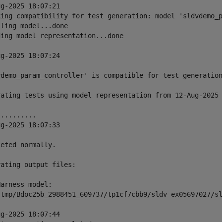
g-2025 18:07:21

king compatibility for test generation: model 'sldvdemo_p
ling model...done

ing model representation...done

g-2025 18:07:24

vdemo_param_controller' is compatible for test generation
rating tests using model representation from 12-Aug-2025 
.........

g-2025 18:07:33

eted normally.

ating output files:

arness model:

/tmp/Bdoc25b_2988451_609737/tp1cf7cbb9/sldv-ex05697027/sl
g-2025 18:07:44
