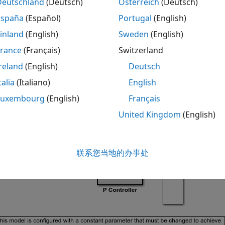
Deutschland
(Deutsch)
Österreich
(Deutsch)
España
(Español)
Portugal
(English)
inland
(English)
Sweden
(English)
France
(Français)
Switzerland
reland
(English)
Deutsch
talia
(Italiano)
English
Luxembourg
(English)
Français
United Kingdom
(English)
联系您当地的办事处