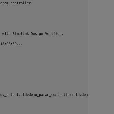
aram_controller'

 with Simulink Design Verifier.

18:06:50...

dv_output/sldvdemo_param_controller/sldvdemo_param_contr