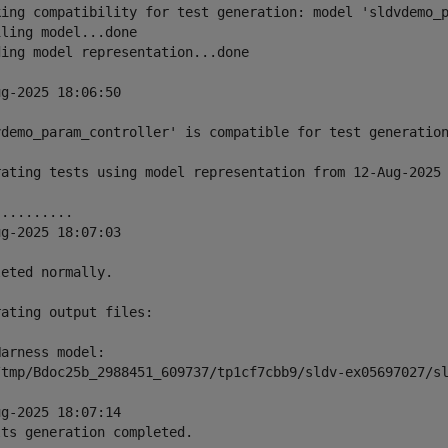
king compatibility for test generation: model 'sldvdemo_p
ling model...done

ing model representation...done

g-2025 18:06:50

vdemo_param_controller' is compatible for test generation
rating tests using model representation from 12-Aug-2025 
.........

g-2025 18:07:03

eted normally.

ating output files:

arness model:

/tmp/Bdoc25b_2988451_609737/tp1cf7cbb9/sldv-ex05697027/sl
g-2025 18:07:14

ts generation completed.
