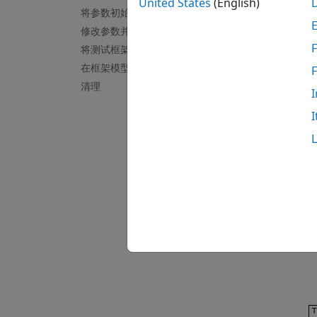
United States
(English)
将参数初始化集成到测试框架中
修改参数并重复测试生成
F
将测试框架合并到单个模型中
在框架模型中执行测试
清理
I
I