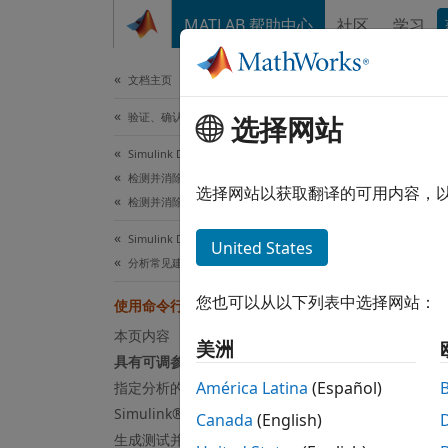
跳到内容
MATLAB 帮助中心
社区
学习
文档
文档主页
验证、确认和测试
选择网站
本页采
Simulink Design Verifier
使
检测并消除 Bug
选择网站以获取翻译的可用内容，
检测并消除运行时错误
Simulink Design Verifier
United States
分析常见建模模式
此示例展
您也可以从以下列表中选择网站：
使用命令行函数支持更改参数
具有
本页内容
美洲
示例模
具有可调参数的控制器模型
值才能
América Latina
(Español)
指定分析的参数值
Simulink® Design Verifier™ 选项
Canada
(English)
生成测试并收集覆盖率
open