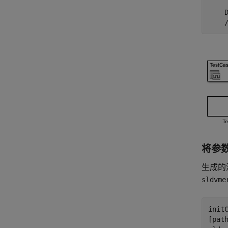
    D
将参
生成的
sldvme
init
[pat