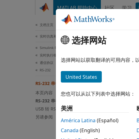
跳到内容
MATLAB 帮助中心
社区
学习
文档
文档主页
实时仿真和测试
选择网站
本页采
Simulink Real-Time
RS
实时执行模型准备
选择网站以获取翻译的可用内容，
通信协议
RS-232
Simuli
United States
串行通
RS-232 串行通信
本页内容
您也可以从以下列表中选择网站：
Simuli
RS-232 串行连接
步二进制
美洲
USB 转 RS-232 串行连接
另请参阅
这些驱
América Latina
(Español)
Legacy
Canada
(English)