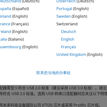
Deutschland
(Deutsch)
Österreich
(Deutsch)
32 串行连接
España
(Español)
Portugal
(English)
nk Real-Time
软件通过目标计算机上的 COM1 和 COM2 端口
inland
(English)
Sweden
(English)
France
(Français)
Switzerland
reland
(English)
Deutsch
talia
(Italiano)
English
Luxembourg
(English)
Français
United Kingdom
(English)
应用程序可将这些 RS-232 端口用作输入/输出设备。采用 RS-2
线缆连接至该设备。
联系您当地的办事处
转 RS-232 串行连接
link Real-Time 软件通过 USB 转串口适配线缆，支持目标计
配器需至少符合 USB 2.0 标准（建议采用 USB 3.0 标准
符合 USB 2.0 标准。选购 USB 转串口适配器时应关注以下特
用未来科技设备国际公司 (FTDI) 芯片或采用 Prolific 芯片组。