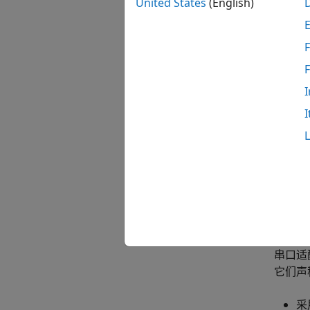
United States
(English)
RS-2
Simuli
F
I
I
您的实时
过零模
USB 
Simu
串口适
它们声称
采