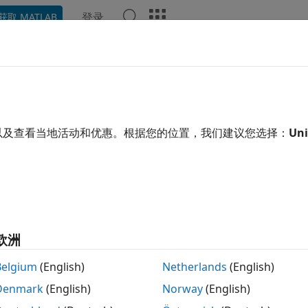
登录
获取 MATLAB
示例
函数
模块
App
视频
回答
用了机器翻译。点击此处可查看最新英文版本。
-232 串行通信
以及查看当地活动和优惠。根据您的位置，我们建议您选择：
Uni
®
®
nk
Real-Time™
软件通过将 Speedgoat
目标计算机主板上的串行端
信。您可以通过这些串行端口及其配套的
Simulink Real-Time
驱
nk Real-Time
模块库提供支持 RS-232 通信的旧版驱动程序（参
模式下的 RS-232 通信。它们为发送和接收 RS-232 数据模块提
欧洲
动程序被称为传统驱动程序，因为该库通过使用实时操作系统资源管
Belgium
(English)
Netherlands
(English)
 Serial Read
模块和
Legacy Serial Write
模块，请通过
Legacy 
Denmark
(English)
Norway
(English)