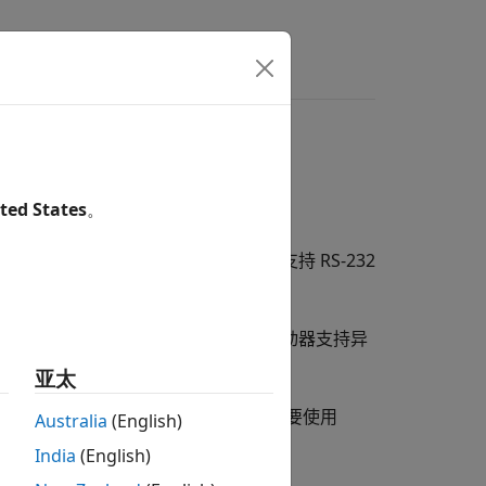
ted States
。
口作为 RS-232 输入输出设备，支持 RS-232
动程序启动 RS-232 通信。
阅
RS-232 Legacy Drivers
）。复合驱动器支持异
供简单的 ASCII 编码/解码功能。
亚太
理器来支持传统的 RS-232 通信。要使用
Australia
(English)
Serial Setup
模块设置串行端口。
India
(English)