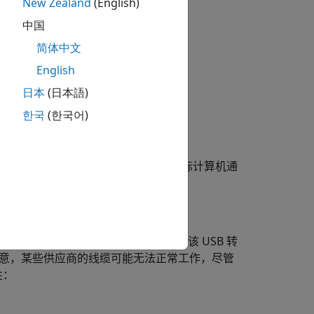
New Zealand
(English)
中国
支持串行通信。
简体中文
English
日本
(日本語)
한국
(한국어)
32 设备的典型 DTE/DCE 配置时，目标计算机通
算机的 USB 端口与串行设备进行串行通信。该 USB 转
）。请注意，某些供应商的线缆可能无法正常工作，尽管
性：