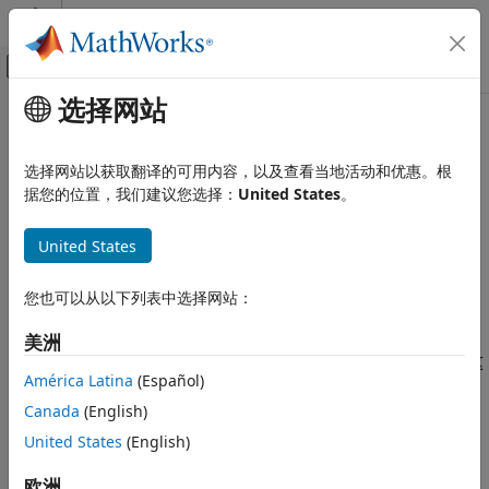
跳到内容
MATLAB 帮助中心
画布外导航菜单切换
选择网站
主要内容
文档主页
本页采用了机器翻译。点击此处可查看最新英文版本。
实时仿真和测试
在目标计算机命令行控制实时应用程
选择网站以获取翻译的可用内容，以及查看当地活动和优惠。根
据您的位置，我们建议您选择：
United States
。
Simulink Real-Time
序
使用 Simulink Real-Time 用户界面创建并执行
实时应用程序
United States
运行实时应用程序
®
Simulink
Real-Time™
软件提供了一组命令，可用于与
®
Speedgoat
目标计算机上的实时应用程序进行交互。您可以加
您也可以从以下列表中选择网站：
在目标计算机命令行控制实时应用程序
载、启动、停止实时应用程序并检查其状态。
美洲
本页内容
这些命令可让您与独立目标计算机上的实时应用程序进行交互，这
另请参阅
América Latina
(Español)
®
些计算机未连接至 MATLAB
开发计算机上的
Simulink Real-
Time
软件。
Canada
(English)
United States
(English)
要输入命令，请通过连接到目标计算机的键盘输入命令，或使用
SSH 工具（如 PuTTY）从开发计算机向目标计算机发送命令。
欧洲