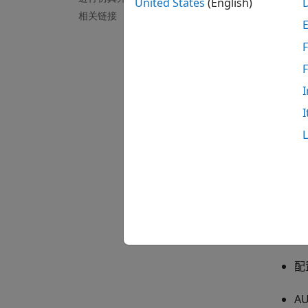
United States
(English)
相关链接
name
F
    {
    {
I
I
对于列
radarS
crea
crea
每个创
配
A