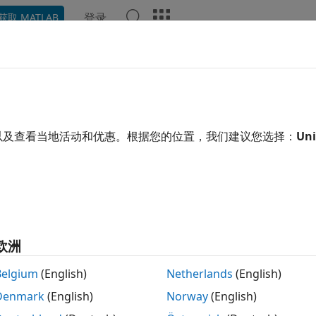
登录
获取 MATLAB
示例
函数
模块
App
视频
回答
UTOSAR Adaptive 组件导入 Simul
以及查看当地活动和优惠。根据您的位置，我们建议您选择：
Uni
OSAR Adaptive 软件组件的 XML 描述创建 Simulink® 模型。
TOSAR Adaptive 组件从 ARXML 文件导入 Simulin
ATLAB 函数
导入 AUTOSAR XML (
createComponentAsModel
欧洲
解析 ARXML 描述文件并列出其中包含的组件。
Belgium
(English)
Netherlands
(English)
 arxml.importer({
'fusion_app.arxml'
,
'radarService_app.ar
Denmark
(English)
Norway
(English)
s = getComponentNames(ar)