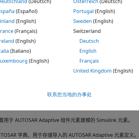
Deutschland
(Deutsch)
Österreich
(Deutsch)
España
(Español)
Portugal
(English)
s = 
2×1 cell
inland
(English)
Sweden
(English)
'/RadarFusion/fusion'      }

France
(Français)
Switzerland
'/RadarFusion/radarService'}

reland
(English)
Deutsch
talia
(Italiano)
English
出的每个自适应软件组件，使用
创建一
createComponentAsModel
Luxembourg
(English)
Français
的模型。
ervice
United Kingdom
(English)
teComponentAsModel(ar,
'/RadarFusion/fusion'
);

teComponentAsModel(ar,
'/RadarFusion/radarService'
);
联系您当地的办事处
建的模型包含：
置用于 AUTOSAR Adaptive 组件元素建模的 Simulink 元素。
UTOSAR 字典，用于存储导入的 AUTOSAR Adaptive 元素定义。