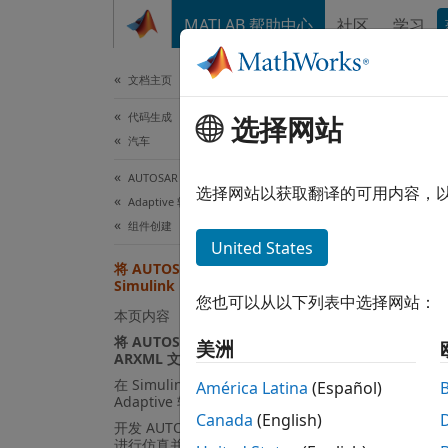
跳到内容
MATLAB 帮助中心
社区
学习
文档
文档主页
代码生成
将 A
选择网站
汽车
AUTOSAR Blockset
选择网站以获取翻译的可用内容，
Adaptive 软件组件建模
从 AUT
组件创建
United States
将 AUTOSAR Adaptive 组件导入
将 AU
Simulink
您也可以从以下列表中选择网站：
使用 M
本页内容
将 AUTOSAR Adaptive 组件从
美洲
首先，
ARXML 文件导入 Simulink
在 Simulink 中配置 AUTOSAR
América Latina
(Español)
Adaptive 软件组件
ar =
Canada
(English)
开发 AUTOSAR Adaptive 组件算法、
name
进行仿真并生成代码