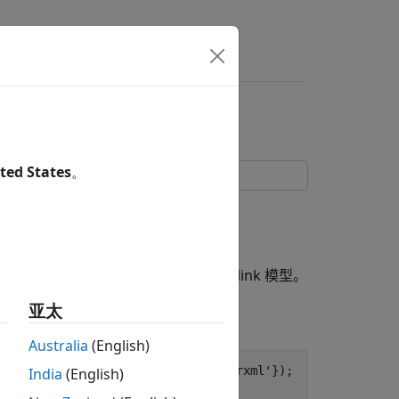
ink
ted States
。
k
ARXML) 自适应软件组件描述并创建 Simulink 模型。
亚太
Australia
(English)
xml'
,
'radar_svc.arxml'
,
'stdtypes.arxml'
});

India
(English)