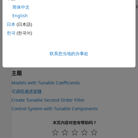
简体中文
Generalized continuous-time state-space model with 1 outp
  a: Scalar parameter, 2 occurrences.

English
  b: Scalar parameter, 2 occurrences.

Model Properties

日本
(日本語)
한국
(한국어)
是一个广义 LTI 模型 (
)，具有可调参数
和
。
sys
genss
a
b
联系您当地的办事处
另请参阅
主题
Models with Tunable Coefficients
可调低通滤波器
Create Tunable Second-Order Filter
Control System with Tunable Components
本页内容对您有帮助吗？