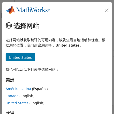
跳到内容
MATLAB 帮助中心
画布外导航菜单切换
选择网站
主要内容
文档主页
创建同时具有固定参数和可调参数的
控制系统
状态空间模型
选择网站以获取翻译的可用内容，以及查看当地活动和优惠。根
据您的位置，我们建议您选择：
United States
。
Control System Toolbox
动态系统模型
United States
线性系统表示
此示例说明如何创建同时具有固定参数和可调参数的状态空间
可调模型
模型。
genss
您也可以从以下列表中选择网站：
创建同时具有固定参数和可调参数的状态空间
A
=
[
1
a
+
b
0
a
b
]
,
B
=
[
-
3
.
0
1
.
5
]
,
C
=
[
0
.
3
0
]
,
D
=
0
,
模型
美洲
本页内容
其中
a
和
b
是可调参数，其初始值分别为
和
。
-1
3
América Latina
(Español)
另请参阅
Canada
(English)
使用
创建可调参数。
realp
United States
(English)
a = realp(
'a'
,-1);

欧洲