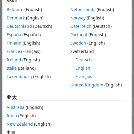
b = realp(
'b'
,3);
Belgium
(English)
Netherlands
(English)
使用
和
的代数表达式定义一个广义矩阵。
a
b
Denmark
(English)
Norway
(English)
Deutschland
(Deutsch)
Österreich
(Deutsch)
A = [1 a+b;0 a*b];
España
(Español)
Portugal
(English)
Finland
(English)
Sweden
(English)
是一个广义矩阵，其
属性包含
和
。
的初始值是
A
Blocks
a
b
A
[1
France
(Français)
Switzerland
，来自
和
的初始值。
2;0 -3]
a
b
Ireland
(English)
Deutsch
创建固定值状态空间矩阵。
Italia
(Italiano)
English
Luxembourg
(English)
Français
B = [-3.0;1.5];

United Kingdom
(English)
C = [0.3 0];

D = 0;
亚太
使用
创建状态空间模型。
Australia
(English)
ss
India
(English)
sys = ss(A,B,C,D)
New Zealand
(English)
中国