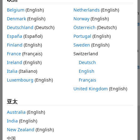
ADC Data Capture to DDR Memory on RFSoC Device
Belgium
(English)
Netherlands
(English)
Perform analog-to-digital converter (ADC) data captures with
Denmark
(English)
Norway
(English)
programmable logic (PL) double data rate 4 (DDR4) memory.
打开脚本
Deutschland
(Deutsch)
Österreich
(Deutsch)
DAC Data Transmit from DDR Memory on RFSoC
Device
España
(Español)
Portugal
(English)
Transmit waveforms out of the digital-to-analog converter
Finland
(English)
Sweden
(English)
(DAC) that is read from programmable logic (PL) double data
France
(Français)
Switzerland
rate 4 (DDR4) memory. Using PL-DDR4 memory offers
advantages such as the ability to access 4 gigabytes of
Ireland
(English)
Deutsch
memory space. This amount of memory can help facilitate
打开脚本
Italia
(Italiano)
English
applications requiring large waveform transmissions that
本页内容对您有帮助吗？
are not normally feasible with FPGA block random access
Luxembourg
(English)
Français
memory (BRAM). This figure shows the relevant intellectual
United Kingdom
(English)
property (IP) interfaces and connectivity that are used in this
design.
亚太
Australia
(English)
信任中心
商标
隐私政策
防盗版
应用程序状态
India
(English)
联系我们
New Zealand
(English)
© 1994-2026 The MathWorks, Inc.
中国