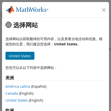
跳到内容
MATLAB 帮助中心
画布外导航菜单切换
选择网站
主要内容
文档主页
外部存储访问
代码生成
选择网站以获取翻译的可用内容，以及查看当地活动和优惠。根
FPGA、ASIC 和 SoC 开发
读写 PL-DDR4 存储数据
据您的位置，我们建议您选择：
United States
。
HDL Coder™ 参考设计提供了一种方法，可通过使用 AXI4-Master
HDL Coder
将 IP 设计连接到可编程逻辑 (PL) 双倍数据速率 4 (DDR4) 内存接
United States
HDL Coder 支持的硬件
口。从 PL-DDR4 内存采集模数转换器 (ADC) 数据，并将从 PL-
AMD FPGA 和 SoC 器件
DDR4 内存中读取的波形从数模转换器 (DAC) 发射出去。
您也可以从以下列表中选择网站：
目标 AMD RFSoC 硬件
主题
类别
美洲
RF 数据转换器配置
Reference Designs for RFSoC Devices
América Latina
(Español)
FPGA 数据采集
Learn about how to use RFSoC reference designs and their
Canada
(English)
requirements.
外部存储访问
United States
(English)
多相通道化器和多片同步
精选示例
欧洲