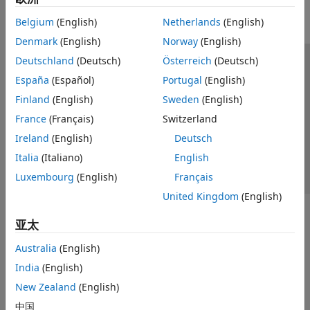
Belgium
(English)
Netherlands
(English)
Denmark
(English)
Norway
(English)
Deutschland
(Deutsch)
Österreich
(Deutsch)
信任中心
商标
隐私政策
防盗版
应用程序状态
España
(Español)
Portugal
(English)
联系我们
Finland
(English)
Sweden
(English)
© 1994-2026 The MathWorks, Inc.
France
(Français)
Switzerland
Ireland
(English)
Deutsch
选择网站
中国
Italia
(Italiano)
English
Luxembourg
(English)
Français
United Kingdom
(English)
亚太
Australia
(English)
India
(English)
New Zealand
(English)
中国