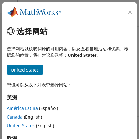
跳到内容
MATLAB 帮助中心
画布外导航菜单切换
选择网站
主要内容
文档主页
Downlink Transport Channels
Wireless Communications
选择网站以获取翻译的可用内容，以及查看当地活动和优惠。根
Encode and decode narrowband DL-SCH
据您的位置，我们建议您选择：
United States
。
LTE Toolbox
Transport channels carry medium access control (MAC) data
NB-IoT Channels
in transport blocks. Use these functions to generate and
United States
类别
decode the downlink shared channel (DL-SCH).
Downlink Physical Signals
您也可以从以下列表中选择网站：
Functions
Downlink Physical Channels
Downlink Transport Channels
美洲
Generate NB-IoT DL-SCH codeword
lteNDLSCH
Uplink Physical Signals
América Latina
(Español)
Decode NB-IoT DL-SCH codeword
Uplink Physical Channels
lteNDLSCHDecode
Canada
(English)
Uplink Transport Channels
United States
(English)
SC-FDMA Modulation
How useful was this information?
欧洲