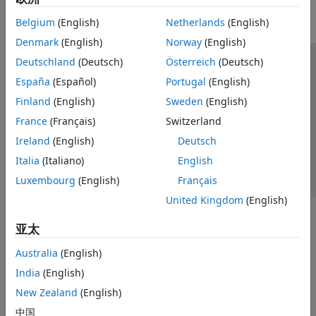
报告和数据库访问
Belgium
(English)
Netherlands
(English)
系统工程
Denmark
(English)
Norway
(English)
代码生成
应用程序部署
Deutschland
(Deutsch)
Österreich
(Deutsch)
信任中心
商标
隐私政策
防盗版
应用程序状态
验证、确认和测试
España
(Español)
Portugal
(English)
联系我们
云功能
Finland
(English)
Sweden
(English)
© 1994-2026 The MathWorks, Inc.
教学
France
(Français)
Switzerland
应用
Ireland
(English)
Deutsch
选择网站
中国
AI 与统计
Italia
(Italiano)
English
数学和优化
Luxembourg
(English)
Français
信号处理
United Kingdom
(English)
图像处理和计算机视觉
控制系统
亚太
测试和测量
Australia
(English)
射频与混合信号
India
(English)
无线通信
New Zealand
(English)
雷达
机器人与自主系统
中国