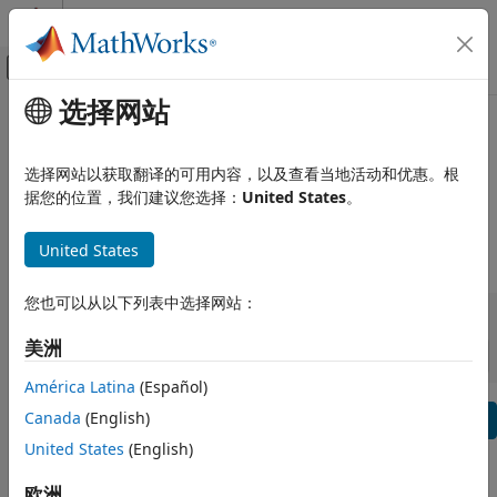
跳到内容
MATLAB 帮助中心
画布外导航菜单切换
选择网站
主要内容
查看方式:
类别
产品列表
MATLAB Parallel Server 发行说明
使用 MATLAB
选择网站以获取翻译的可用内容，以及查看当地活动和优惠。根
Bug 报告
|
Bug 修复
expand all in page
据您的位置，我们建议您选择：
United States
。
MATLAB
MATLAB Copilot
United States
|
版本范围:
到
使用 Simulink
您也可以从以下列表中选择网站：
Simulink
起始版本
结束版本
不兼容性
亮点
to
Simulink Copilot
美洲
排序依据:
物理建模
基于事件建模
América Latina
(Español)
实时仿真和测试
文本过滤: MATLAB Parallel Server 发行说明
Canada
(English)
Se
United States
(English)
工作流
本页内容对您有帮助吗？
并行计算
欧洲