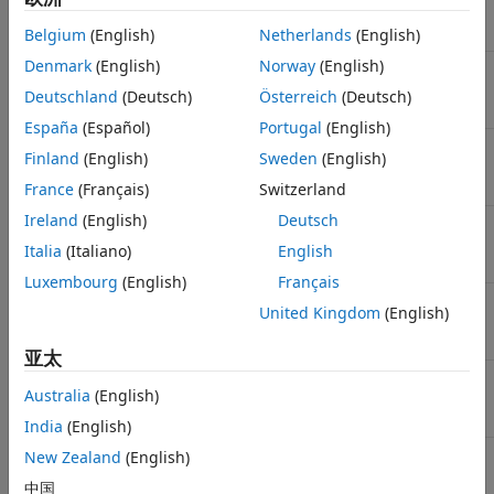
串
串
串
串
串
串
串
Belgium
(English)
Netherlands
(English)
Denmark
(English)
Norway
(English)
字符
字符
字符
字符
字符
字符
无效
串
Deutschland
(Deutsch)
Österreich
(Deutsch)
España
(Español)
Portugal
(English)
整数
字符
字符
整数
整数
整数
整数
Finland
(English)
Sweden
(English)
串
France
(Français)
Switzerland
Ireland
(English)
Deutsch
单精
字符
字符
整数
单精
单精
单精
度值
串
度值
度值
度值
Italia
(Italiano)
English
Luxembourg
(English)
Français
双精
字符
字符
整数
单精
双精
双精
United Kingdom
(English)
度值
串
度值
度值
度值
亚太
逻辑
字符
无效
整数
单精
双精
逻辑
Australia
(English)
值
串
度值
度值
值
India
(English)
New Zealand
(English)
例如，串联
和
矩阵始终都会生成
类型的矩
double
single
single
中国