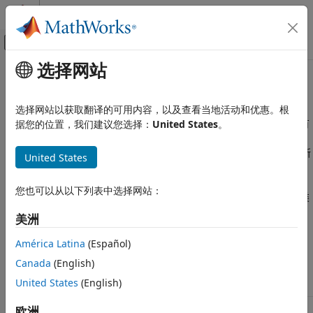
跳到内容
MATLAB 帮助中心
画布外导航菜单切换
选择网站
主要内容
文档主页
文本和数值数据类型的有效组合
MATLAB
选择网站以获取翻译的可用内容，以及查看当地活动和优惠。根
语言基础知识
只要矩阵中的所有元素属于同一类型，矩阵和数组可以由几乎所有
据您的位置，我们建议您选择：
United States
。
数据类型
®
MATLAB
数据类型的元素组成。如果您在构造矩阵时纳入了不同
数据类型转换
类的元素，MATLAB 会转换一些元素，以使生成的矩阵中包含的所
United States
有元素都为同一类型。
文本和数值数据类型的有效组合
您也可以从以下列表中选择网站：
数据类型转换与预设的类优先级相关。下表显示了您可以进行异类
本页内容
串联而不出错的 6 个类。表中的一个例外是无法将逻辑值转换为
另请参阅
美洲
数据类型。
char
América Latina
(Español)
字符
单精
双精
逻辑
Canada
(English)
类型
串
字符
整数
度值
度值
值
United States
(English)
字符
字符
字符
字符
字符
字符
字符
欧洲