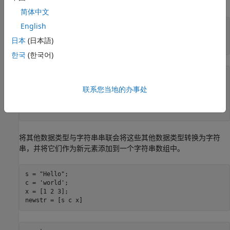
阵。MATLAB 将
元素转换为
以完成该过程。
double
single
简体中文
English
x = single(1);

y = double(2);

日本
(日本語)
z = [x y]
한국
(한국어)
z =

联系您当地的办事处
  1×2 single row vector

     1     2
将其他数据类型与字符串串联会将这些其他数据类型转换为字符
串，并将它们作为新元素添加到一个字符串数组中。
s = 
"Hello"
;

c = 
'world'
;

x = [1 2 3];

newstr = [s c x]