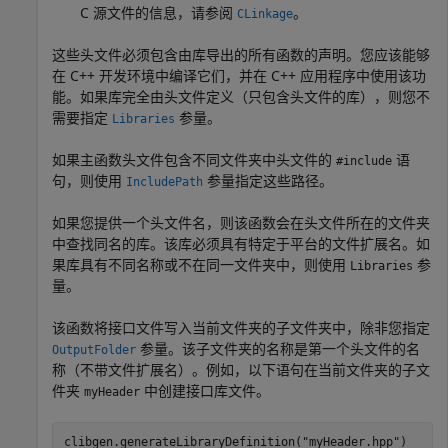
C 源文件的信息，请参阅
。
CLinkage
这些头文件必须包含由库导出的所有函数的声明。您应该能够
在 C++ 开发环境中编译它们，并在 C++ 应用程序中使用该功
能。如果库完全由头文件定义（只包含头文件的库），则您不
需要指定
参量。
Libraries
如果主函数头文件包含不同文件夹中头文件的
语
#include
句，则使用
参量指定这些路径。
IncludePath
如果您提供一个头文件名，则该函数会在头文件所在的文件夹
中查找同名的库。该库必须具有特定于平台的文件扩展名。如
果库具有不同名称或不在同一文件夹中，则使用
参
Libraries
量。
该函数将接口文件写入当前文件夹的子文件夹中，除非您指定
参量。该子文件夹的名称是第一个头文件的名
OutputFolder
称（不带文件扩展名）。例如，以下语句在当前文件夹的子文
件夹
中创建接口库文件。
myHeader
clibgen.generateLibraryDefinition(
"myHeader.hpp"
)