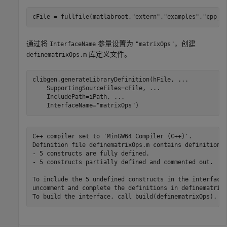
cFile = fullfile(matlabroot,
"extern"
,
"examples"
,
"cpp_i
通过将
参量设置为
，创建
InterfaceName
"matrixOps"
库定义文件。
definematrixOps.m
clibgen.generateLibraryDefinition(hFile, 
...
    SupportingSourceFiles=cFile, 
...
    IncludePath=iPath, 
...
    InterfaceName=
"matrixOps"
)
C++ compiler set to 'MinGW64 Compiler (C++)'.

Definition file definematrixOps.m contains definitions 
- 5 constructs are fully defined.

- 5 constructs partially defined and commented out. 

To include the 5 undefined constructs in the interface,
uncomment and complete the definitions in definematrixO
To build the interface, call build(definematrixOps).