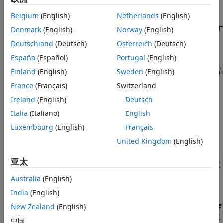
限制
说明
提示
Belgium
(English)
Netherlands
(English)
替代功能
函数创建一个具有
文件扩
Denmark
(English)
Norway
(English)
clibgen.generateLibraryDefinition
.m
版本历史记录
®
展名的
定义文件
，用于生成 C++ 库的 MATLAB
接口。使用此函
Deutschland
(Deutsch)
Österreich
(Deutsch)
数可以：
另请参阅
España
(Español)
Portugal
(English)
选择定义接口的 C/C++ 文件。有关要使用哪种语法的指导，请
Finland
(English)
Sweden
(English)
参阅
提示
中的“库中的文件”。
France
(Français)
Switzerland
Ireland
(English)
Deutsch
选择生成步骤使用的配置。
Italia
(Italiano)
English
（可选）指定用于定义参量的配置。
Luxembourg
(English)
Français
United Kingdom
(English)
（可选）指定编译器编译配置参量。
亚太
创建定义文件后，您可以选择修改内容，以包含函数无法自动定义
的功能。有关使用库定义文件的信息，请参阅
Define MATLAB
Australia
(English)
Interface for C/C++ Library
。
India
(English)
您需要 MATLAB 支持的 C++ 编译器。您必须使用与编译该 C++ 库
New Zealand
(English)
时所用的相同编译器来编译接口库。如果您的库完全由源文件定义
中国