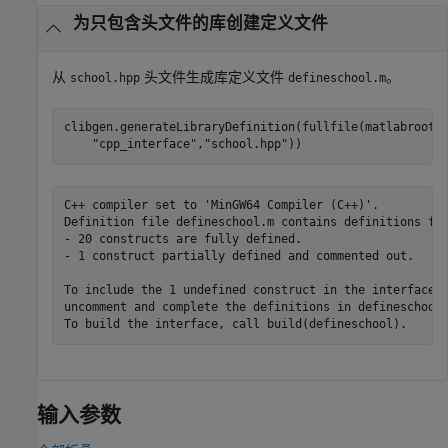
为只包含头文件的库创建定义文件
从
头文件生成库定义文件
。
school.hpp
defineschool.m
clibgen.generateLibraryDefinition(fullfile(matlabroot,
"cpp_interface"
,
"school.hpp"
))
C++ compiler set to 'MinGW64 Compiler (C++)'.

Definition file defineschool.m contains definitions for
- 20 constructs are fully defined.

- 1 construct partially defined and commented out.

To include the 1 undefined construct in the interface, 
uncomment and complete the definitions in defineschool.
To build the interface, call build(defineschool).
输入参数