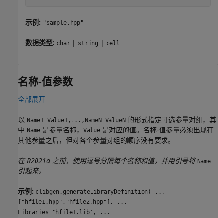
示例:
"sample.hpp"
数据类型:
|
|
char
string
cell
名称-值参数
全部展开
以
的形式指定可选参量对组，其
Name1=Value1,...,NameN=ValueN
中
是参量名称，
是对应的值。名称-值参量必须出现在
Name
Value
其他参量之后，但对各个参量对组的顺序没有要求。
在 R2021a 之前，使用逗号分隔每个名称和值，并用引号将
Name
引起来。
示例:
clibgen.generateLibraryDefinition( ...
["hfile1.hpp","hfile2.hpp"], ...
Libraries="hfile1.lib", ...