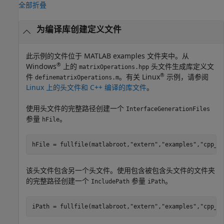
全部折叠
为编译库创建定义文件
此示例的文件位于 MATLAB examples 文件夹中。从
®
Windows
上的
头文件生成库定义文
matrixOperations.hpp
®
件
。有关 Linux
示例，请参阅
definematrixOperations.m
Linux 上的头文件和 C++ 编译的库文件
。
使用头文件的完整路径创建一个
InterfaceGenerationFiles
参量
。
hFile
hFile = fullfile(matlabroot,
"extern"
,
"examples"
,
"cpp_i
该头文件包含另一个头文件。使用包含被包含头文件的文件夹
的完整路径创建一个
参量
。
IncludePath
iPath
iPath = fullfile(matlabroot,
"extern"
,
"examples"
,
"cpp_i