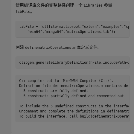
使用编译库文件的完整路径创建一个
参量
Libraries
。
libFile
libFile = fullfile(matlabroot,
"extern"
,
"examples"
,
"cpp
"win64"
,
"mingw64"
,
"matrixOperations.lib"
创建
库定义文件。
definematrixOperations.m
clibgen.generateLibraryDefinition(hFile,IncludePath=iP
C++ compiler set to 'MinGW64 Compiler (C++)'.

Definition file definematrixOperations.m contains defin
- 5 constructs are fully defined.

- 5 constructs partially defined and commented out. 

To include the 5 undefined constructs in the interface,
uncomment and complete the definitions in definematrixO
To build the interface, call build(definematrixOperati