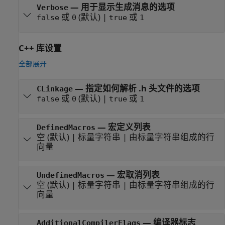
—
用于显示生成消息的选项
Verbose
或
(默认) |
或
false
0
true
1
C++ 库设置
全部展开
—
指定如何解析 .h 头文件的选项
CLinkage
或
(默认) |
或
false
0
true
1
—
宏定义列表
DefinedMacros
空
(默认) |
标量字符串
|
由标量字符串组成的行
向量
—
宏取消列表
UndefinedMacros
空
(默认) |
标量字符串
|
由标量字符串组成的行
向量
—
编译器标志
AdditionalCompilerFlags