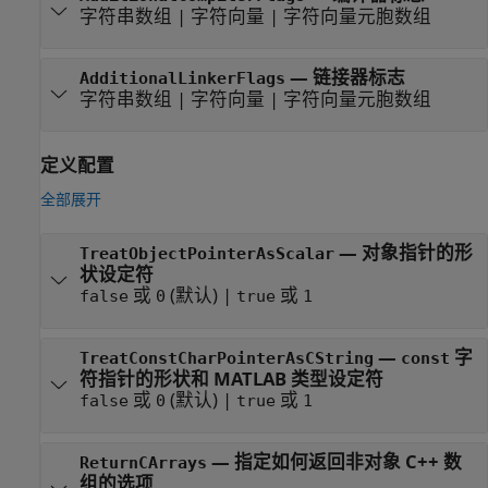
字符串数组
|
字符向量
|
字符向量元胞数组
—
链接器标志
AdditionalLinkerFlags
字符串数组
|
字符向量
|
字符向量元胞数组
定义配置
全部展开
—
对象指针的形
TreatObjectPointerAsScalar
状设定符
或
(默认) |
或
false
0
true
1
—
字
TreatConstCharPointerAsCString
const
符指针的形状和 MATLAB 类型设定符
或
(默认) |
或
false
0
true
1
—
指定如何返回非对象 C++ 数
ReturnCArrays
组的选项