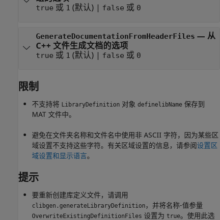
或
(默认) |
或
true
1
false
0
—
从
GenerateDocumentationFromHeaderFiles
C++ 文件生成文档的选项
或
(默认) |
或
true
1
false
0
限制
不支持将
对象
保存到
LibraryDefinition
definelibName
MAT 文件中。
避免在文件夹名称和文件名中使用非 ASCII 字符，因为某些区
域设置不支持这些字符。有关区域设置的信息，请参阅
设置区
域设置和显示语言
。
提示
要重新创建库定义文件，请调用
，并将名称-值参量
clibgen.generateLibraryDefinition
设置为
。使用此选
OverwriteExistingDefinitionFiles
true