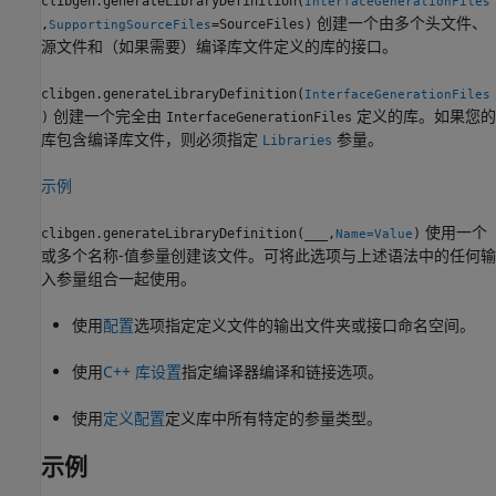
clibgen.generateLibraryDefinition(
InterfaceGenerationFiles
创建一个由多个头文件、
,
=SourceFiles)
SupportingSourceFiles
源文件和（如果需要）编译库文件定义的库的接口。
clibgen.generateLibraryDefinition(
InterfaceGenerationFiles
创建一个完全由
定义的库。如果您的
)
InterfaceGenerationFiles
库包含编译库文件，则必须指定
参量。
Libraries
示例
使用一个
clibgen.generateLibraryDefinition(
___
,
)
Name=Value
或多个名称-值参量创建该文件。可将此选项与上述语法中的任何输
入参量组合一起使用。
使用
配置
选项指定定义文件的输出文件夹或接口命名空间。
使用
C++ 库设置
指定编译器编译和链接选项。
使用
定义配置
定义库中所有特定的参量类型。
示例