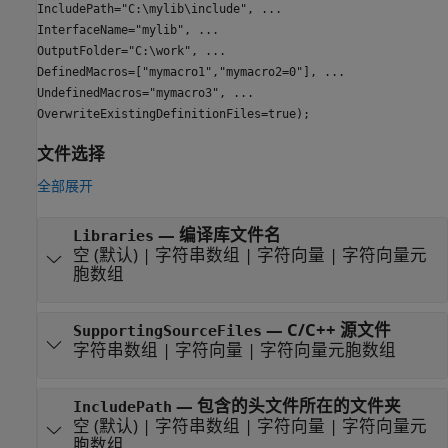
IncludePath="C:\mylib\include", ...
InterfaceName="mylib", ...
OutputFolder="C:\work", ...
DefinedMacros=["mymacro1","mymacro2=0"], ...
UndefinedMacros="mymacro3", ...
OverwriteExistingDefinitionFiles=true);
文件选择
全部展开
—
编译库文件名
Libraries
空
(默认) |
字符串数组
|
字符向量
|
字符向量元
胞数组
—
C/C++ 源文件
SupportingSourceFiles
字符串数组
|
字符向量
|
字符向量元胞数组
—
包含的头文件所在的文件夹
IncludePath
空
(默认) |
字符串数组
|
字符向量
|
字符向量元
胞数组