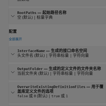
—
起始路径名称
RootPaths
空
(默认) |
标量字典
配置
全部展开
—
生成的接口命名空间
InterfaceName
头文件名
(默认) |
字符串标量
|
字符向量
—
生成的定义文件的文件夹名称
OutputFolder
当前文件夹
(默认) |
字符串标量
|
字符向量
—
用于覆
OverwriteExistingDefinitionFiles
盖库定义文件的选项
或
(默认) |
或
false
0
true
1