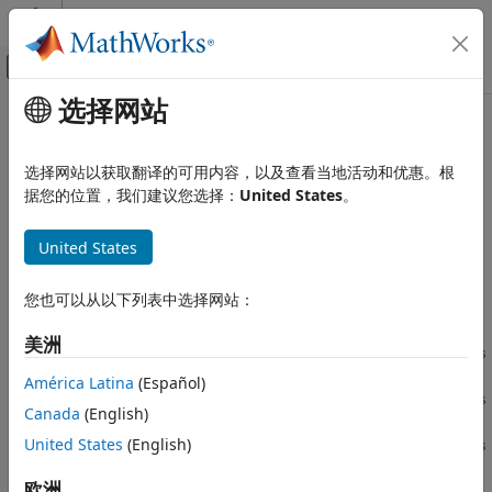
跳到内容
MATLAB 帮助中心
画布外导航菜单切换
选择网站
主要内容
文档主页
本页翻译不是最新的。点击此处可查看最新英文版本。
MATLAB
选择网站以获取翻译的可用内容，以及查看当地活动和优惠。根
clibgen.generateLibraryDefinition
外部语言接口
据您的位置，我们建议您选择：
United States
。
将 C++ 与 MATLAB 结合使用
从 MATLAB 调用 C/C++
为 C++ 库创建定义文件
United States
构建 MATLAB 的 C/C++ 库接口
全页折叠
您也可以从以下列表中选择网站：
语法
clibgen.generateLibraryDefinition
本页内容
美洲
clibgen.generateLibraryDefinition(InterfaceGenerationFiles
语法
,Libraries=LibraryFiles)
América Latina
(Español)
描述
clibgen.generateLibraryDefinition(InterfaceGenerationFiles
Canada
(English)
示例
,SupportingSourceFiles=SourceFiles)
输入参量
United States
(English)
clibgen.generateLibraryDefinition(InterfaceGenerationFiles
名称-值参数
)
欧洲
clibgen.generateLibraryDefinition(
___
,Name=Value)