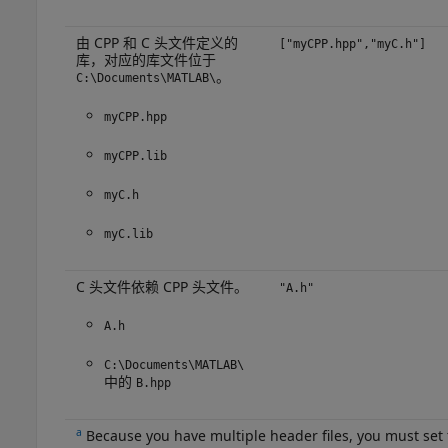
由 CPP 和 C 头文件定义的
["myCPP.hpp","myC.h"]
库，对应的库文件位于
。
C:\Documents\MATLAB\
myCPP.hpp
myCPP.lib
myC.h
myC.lib
C 头文件依赖 CPP 头文件。
"A.h"
A.h
C:\Documents\MATLAB\
中的
B.hpp
a
Because you have multiple header files, you must set