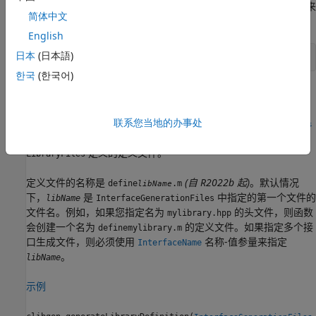
（不使用编译库文件），则您可以选择任何受支持的 C++ 编译器来
简体中文
编译接口库。有关 C++ 编译器的信息，请键入：
English
日本
(日本語)
mex 
-setup
cpp
한국
(한국어)
对定义文件调用
函数，以创建 MATLAB 接口文件。
build
联系您当地的办事处
clibgen.generateLibraryDefinition(
InterfaceGenerationFiles
创建由
和
,
=LibraryFiles)
InterfaceGenerationFiles
Libraries
定义的定义文件。
LibraryFiles
定义文件的名称是
(自 R2022b 起)
。默认情况
define
.m
libName
下，
是
中指定的第一个文件的
libName
InterfaceGenerationFiles
文件名。例如，如果您指定名为
的头文件，则函数
mylibrary.hpp
会创建一个名为
的定义文件。如果指定多个接
definemylibrary.m
口生成文件，则必须使用
名称-值参量来指定
InterfaceName
。
libName
示例