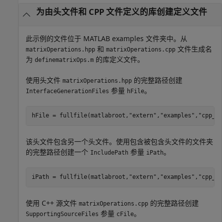
为由头文件和 CPP 文件定义的库创建定义文件
此示例的文件位于 MATLAB examples 文件夹中。从
和
文件生成名
matrixOperations.hpp
matrixOperations.cpp
为
的库定义文件。
definematrixOps.m
使用头文件
的完整路径创建
matrixOperations.hpp
参量
。
InterfaceGenerationFiles
hFile
hFile = fullfile(matlabroot,
"extern"
,
"examples"
,
"cpp_i
该头文件包含另一个头文件。使用包含被包含头文件的文件夹
的完整路径创建一个
参量
。
IncludePath
iPath
iPath = fullfile(matlabroot,
"extern"
,
"examples"
,
"cpp_i
使用 C++ 源文件
的完整路径创建
matrixOperations.cpp
参量
。
SupportingSourceFiles
cFile