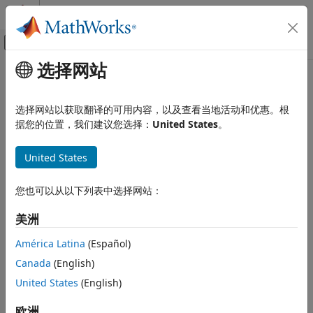
跳到内容
MATLAB 帮助中心
画布外导航菜单切换
选择网站
主要内容
文档主页
iscom
MATLAB
选择网站以获取翻译的可用内容，以及查看当地活动和优惠。根
外部语言接口
确定输入是否为 COM 对象
据您的位置，我们建议您选择：
United States
。
将 COM 与 MATLAB 结合使用
在 MATLAB 中使用 COM 对象
全页折叠
United States
语法
iscom
您也可以从以下列表中选择网站：
tf = iscom(c)
本页内容
说明
语法
美洲
描述
如果
是 COM 对象，则
返回逻辑值
(
)。否
c
tf = iscom(
)
1
true
c
América Latina
(Español)
示例
则，将返回逻辑值
(
)。
0
false
Canada
(English)
输入参量
示例
限制
United States
(English)
扩展功能
示例
欧洲