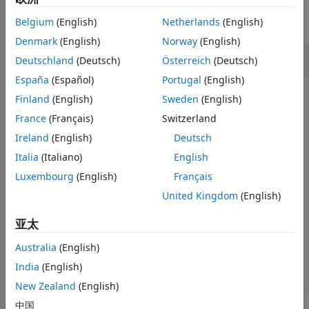
版本历史记录
另请参阅
Belgium
(English)
Netherlands
(English)
全部折叠
Denmark
(English)
Norway
(English)
测试是否为 COM 对象
Deutschland
(Deutsch)
Österreich
(Deutsch)
España
(Español)
Portugal
(English)
®
®
®
测试
Microsoft
Excel
应用程序的一个实例。MATLAB
显
Finland
(English)
Sweden
(English)
示
，指示 Excel 应用程序是一个 COM 对象。
true
France
(Français)
Switzerland
Ireland
(English)
Deutsch
app = actxserver(
'Excel.Application'
);

iscom(app)
Italia
(Italiano)
English
Luxembourg
(English)
Français
创建一个工作簿对象并进行测试。MATLAB 显示
，指示
false
United Kingdom
(English)
工作簿不是 COM 对象。
亚太
w = get(app,
'workbooks'
);

Australia
(English)
iscom(w)
India
(English)
New Zealand
(English)
中国